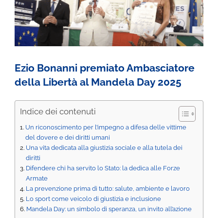
INVALIDITÀ CIVILE
LIBRI E PUBBLICAZIONI
Ezio Bonanni premiato Ambasciatore
della Libertà al Mandela Day 2025
BLOG
Indice dei contenuti
Un riconoscimento per l’impegno a difesa delle vittime
del dovere e dei diritti umani
Una vita dedicata alla giustizia sociale e alla tutela dei
diritti
Difendere chi ha servito lo Stato: la dedica alle Forze
Armate
La prevenzione prima di tutto: salute, ambiente e lavoro
Lo sport come veicolo di giustizia e inclusione
Mandela Day: un simbolo di speranza, un invito all’azione