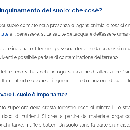
 inquinamento del suolo: che cos’è?
el suolo consiste nella presenza di agenti chimici e tossici c
lute
e il benessere, sulla salute dell’acqua e dell’essere uman
ci che inquinano il terreno possono derivare da processi natura
viventi è possibile parlare di contaminazione del terreno.
del terreno si ha anche in ogni situazione di alterazione fi
tamenti ed erosione e, in generale, la diminuzione di suolo fe
vare il suolo è importante?
trato superiore della crosta terrestre ricco di minerali. Lo
 ricco di nutrienti. Si crea a partire da materiale organ
richi, larve, muffe e batteri. Un suolo sano fa parte di un cicl