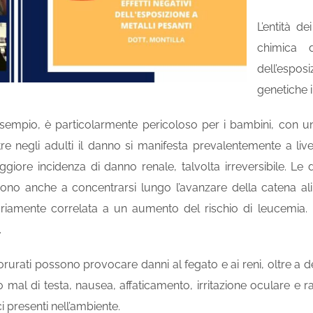
L’entità d
chimica 
dell’espos
genetiche i
esempio, è particolarmente pericoloso per i bambini, con u
re negli adulti il danno si manifesta prevalentemente a liv
giore incidenza di danno renale, talvolta irreversibile. L
ono anche a concentrarsi lungo l’avanzare della catena alimen
iamente correlata a un aumento del rischio di leucemia. I po
.
lorurati possono provocare danni al fegato e ai reni, oltre a de
 mal di testa, nausea, affaticamento, irritazione oculare e ras
 presenti nell’ambiente.