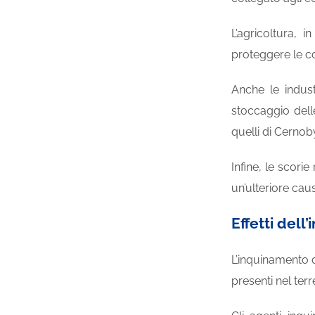
L’agricoltura, i
proteggere le co
Anche le indust
stoccaggio delle
quelli di Cernob
Infine, le scori
un’ulteriore cau
Effetti del
L’inquinamento d
presenti nel ter