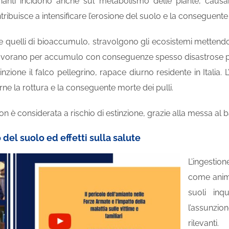
uinanti incidono anche sul metabolismo delle piante, caus
ribuisce a intensificare l’erosione del suolo e la conseguente p
ome quelli di bioaccumulo, stravolgono gli ecosistemi mettendo
ti lavorano per accumulo con conseguenze spesso disastrose p
stinzione il falco pellegrino, rapace diurno residente in Italia
ne la rottura e la conseguente morte dei pulli.
on è considerata a rischio di estinzione, grazie alla messa al
del suolo ed effetti sulla salute
L’ingestio
come anima
suoli inq
l’assunzio
rilevanti.