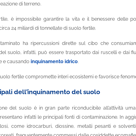
reazione di terreno.
tile, è impossibile garantire la vita e il benessere delle
ca 24 miliardi di tonnellate di suolo fertile.
taminato ha ripercussioni dirette sul cibo che consumiam
el suolo, infatti, può essere trasportato dai ruscelli e dai f
ge e causando
inquinamento idrico
.
suolo fertile compromette interi ecosistemi e favorisce fenom
ipali dell’inquinamento del suolo
e del suolo è in gran parte riconducibile all’attività umana. 
sentano infatti le principali fonti di contaminazione. In aggiun
olosi, come idrocarburi, diossine, metalli pesanti e solven
ecoreati, frequentemente commessi dalle cosiddette ecomafie