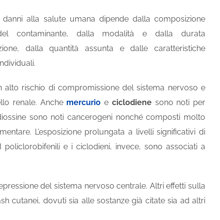
ei danni alla salute umana dipende dalla composizione
del contaminante, dalla modalità e dalla durata
izione, dalla quantità assunta e dalle caratteristiche
ndividuali.
n alto rischio di compromissione del sistema nervoso e
ello renale. Anche
mercurio
e
ciclodiene
sono noti per
e diossine sono noti cancerogeni nonché composti molto
tare. L’esposizione prolungata a livelli significativi di
liclorobifenili e i ciclodieni, invece, sono associati a
pressione del sistema nervoso centrale. Altri effetti sulla
h cutanei, dovuti sia alle sostanze già citate sia ad altri