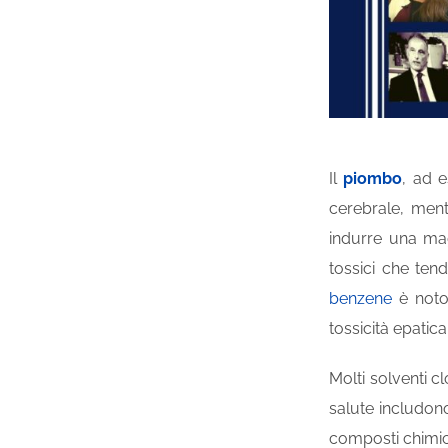
Il
piombo
, ad 
cerebrale, ment
indurre una mag
tossici che tend
benzene
è notor
tossicità epatica
Molti solventi c
salute includono
composti chimici