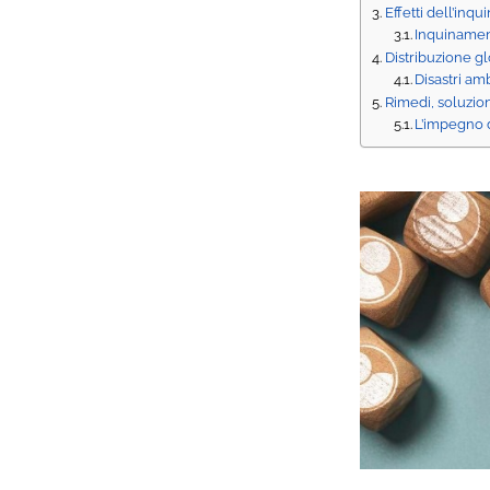
Effetti dell’inq
Inquinament
Distribuzione g
Disastri am
Rimedi, soluzio
L’impegno 