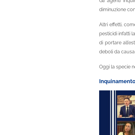
Gli agenti inq
diminuzione cont
Altri effetti, c
pesticidi infat
di portare all’e
deboli da causar
Oggi la specie n
Inquinamento 