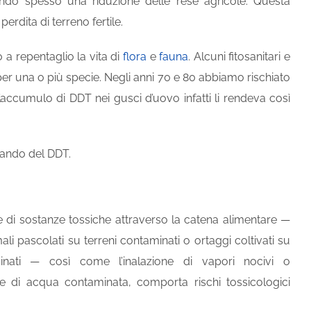
ando spesso una riduzione delle rese agricole. Questa
erdita di terreno fertile.
 a repentaglio la vita di
flora
e
fauna
. Alcuni fitosanitari e
er una o più specie. Negli anni 70 e 80 abbiamo rischiato
. L’accumulo di DDT nei gusci d’uovo infatti li rendeva così
 bando del DDT.
ne di sostanze tossiche attraverso la catena alimentare —
li pascolati su terreni contaminati o ortaggi coltivati su
uinati — così come l’inalazione di vapori nocivi o
ne di acqua contaminata, comporta rischi tossicologici