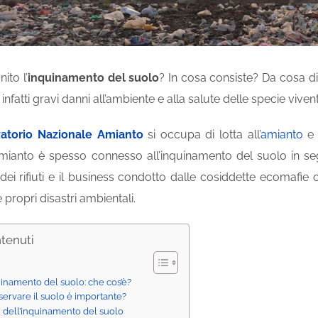
ito l’
inquinamento del suolo
? In cosa consiste? Da cosa d
nfatti gravi danni all’ambiente e alla salute delle specie vivent
atorio Nazionale Amianto
si occupa di lotta all’
amianto
e 
mianto è spesso connesso all’inquinamento del suolo in segu
 dei rifiuti e il business condotto dalle cosiddette ecomafi
 propri disastri ambientali.
ntenuti
uinamento del suolo: che cos’è?
ervare il suolo è importante?
i dell’inquinamento del suolo