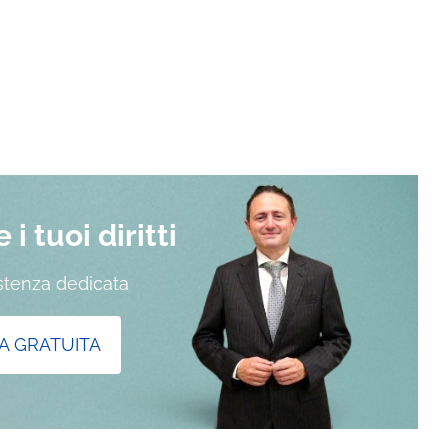
i tuoi diritti
istenza dedicata
A GRATUITA