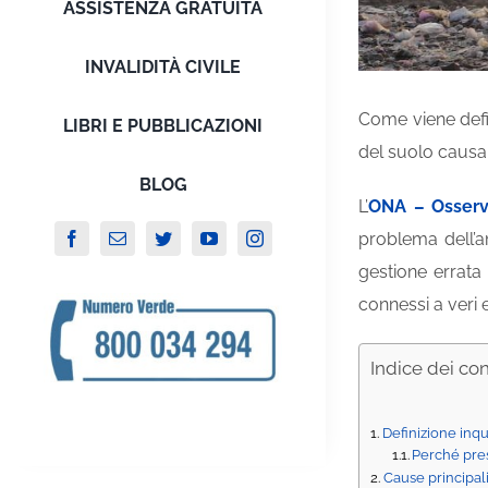
ASSISTENZA GRATUITA
INVALIDITÀ CIVILE
Come viene defin
LIBRI E PUBBLICAZIONI
del suolo causa i
BLOG
L’
ONA – Osserv
problema dell’a
gestione errata
connessi a veri e
Indice dei co
Definizione inq
Perché pres
Cause principal