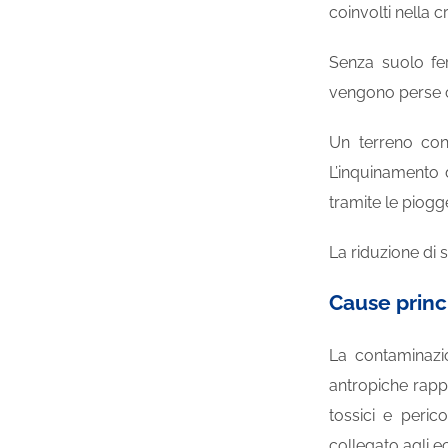
coinvolti nella c
Senza suolo fer
vengono perse cir
Un terreno con
L’inquinamento d
tramite le piog
La riduzione di 
Cause princ
La contaminazion
antropiche rappre
tossici e peric
collegato agli 