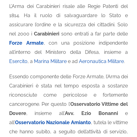
L’Arma dei Carabinieri risale alle Regie Patenti del
1814. Ha il ruolo di salvaguardare lo Stato e
INVALIDITÀ CIVILE
assicurare l’ordine e la sicurezza dei cittadini. Solo
nel 2000 i
Carabinieri
sono entrati a far parte delle
LIBRI E PUBBLICAZIONI
Forze Armate
, con una posizione indipendente
all’interno del Ministero della Difesa, insieme a
BLOG
Esercito
, a
Marina Militare
e ad
Aeronautica Militare
.
Essendo componente delle Forze Armate, l’Arma dei
Carabinieri è stata nel tempo esposta a sostanze
riconosciute come pericolose e fortemente
cancerogene. Per questo l’
Osservatorio Vittime del
Dovere
, insieme all’
Avv. Ezio Bonanni
e
all’
Osservatorio Nazionale Amianto
, tutela le vittime
che hanno subito, a seguito dell’attività di servizio,