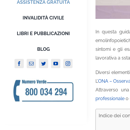
ASSISTENZA GRATUITA
INVALIDITÀ CIVILE
In questa guid
LIBRI E PUBBLICAZIONI
emolinfopoietich
BLOG
sintomi e gli es
lavorativa a sst
Diversi element
L’
ONA – Osserva
Attraverso una
professionale
o
Indice dei co