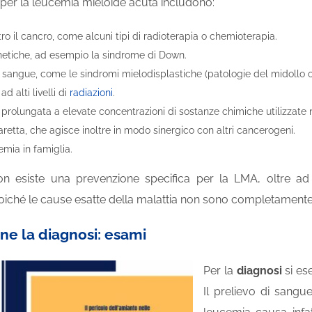
io per la leucemia mieloide acuta includono:
ro il cancro, come alcuni tipi di radioterapia o chemioterapia.
netiche, ad esempio la sindrome di Down.
 sangue, come le sindromi mielodisplastiche (patologie del midollo o
d alti livelli di
radiazioni
.
prolungata a elevate concentrazioni di sostanze chimiche utilizzate n
retta, che agisce inoltre in modo sinergico con altri cancerogeni.
emia in famiglia.
 esiste una prevenzione specifica per la LMA, oltre ad e
iché le cause esatte della malattia non sono completament
e la diagnosi: esami
Per la
diagnosi
si es
Il prelievo di sangu