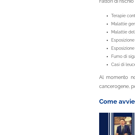
Fattori di risch
Terapie cont
Malattie ge
Malattie del
Esposizione a
Esposizione 
Fumo di siga
Casi di leuc
Al momento non
cancerogene, po
Come avvien