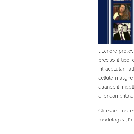
ulteriore preli
preciso il tipo
intracellulari, 
cellule maligne
quando il midol
è fondamentale p
Gli esami neces
morfologica, l’an