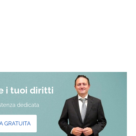
i tuoi diritti
istenza dedicata
A GRATUITA