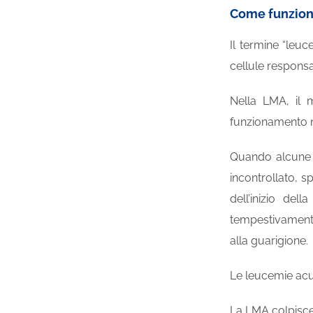
Come funziona
Il termine “leuc
cellule responsa
Nella LMA, il 
funzionamento n
Quando alcune d
incontrollato, s
dell’inizio de
tempestivamente
alla guarigione.
Le leucemie acut
La LMA colpisce 