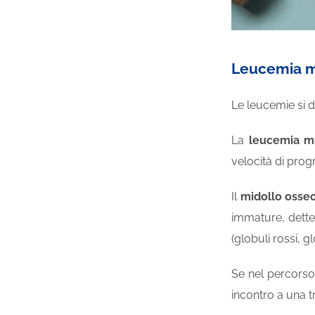
Leucemia mi
Le leucemie si d
La
leucemia mi
velocità di prog
Il
midollo osse
immature, dett
(globuli rossi, gl
Se nel percorso 
incontro a una t