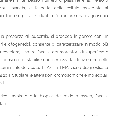
tti anemia, un basso numero di piastrine e aumento o
buli bianchi, e l’aspetto delle cellule osservate al
er togliere gli ultimi dubbi e formulare una diagnosi più
 la presenza di leucemia, si procede in genere con un
i e citogenetici, consente di caratterizzare in modo più
ccetera). Inoltre l’analisi dei marcatori di superficie e
i, consente di stabilire con certezza la derivazione delle
eucemia linfoide acuta, LLA). La LMA viene diagnosticata
l 20%. Studiare le alterazioni cromosomiche e molecolari
ti.
, l’aspirato e la biopsia del midollo osseo, l’analisi
lare.