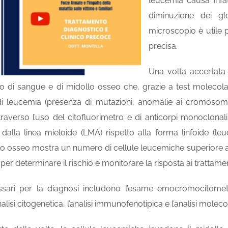
leucemia causa infa
diminuzione dei glo
microscopio è utile p
precisa.
Una volta accertata
evo di sangue e di
midollo osseo
che, grazie a test molecolar
 di leucemia (presenza di mutazioni, anomalie ai cromosomi e
attraverso l’uso del citofluorimetro e di anticorpi monoclonal
 dalla linea mieloide (LMA) rispetto alla forma linfoide (l
lo osseo mostra un numero di cellule leucemiche superiore a
er determinare il rischio e monitorare la risposta ai trattamen
sari per la diagnosi includono l’esame emocromocitometrico
alisi citogenetica, l’analisi immunofenotipica e l’analisi moleco