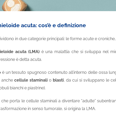
eloide acuta: cos’è e definizione
ividono in due categorie principali: le forme acute e croniche,
eloide acuta (LMA)
è una malattia che si sviluppa nel
mi
ressione è detta acuta.
o
è un
tessuto
spugnoso contenuto all’interno delle ossa lung
e anche
cellule staminali
o
blasti
, da cui si sviluppano le c
obuli bianchi e piastrine).
che porta le cellule staminali a diventare “adulte” subentran
rasformazione in senso tumorale, si origina la LMA.