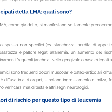
cipali della LMA: quali sono?
 LMA, come già detto, si manifestano solitamente precocemen
no spesso non specifici (es. stanchezza, perdita di appeti
ossatezza e pallore legati all’anemia, un aumento del rischi
namenti frequenti (anche a livello gengivale o nasale) legati al
stemici sono frequenti dolori muscolari e osteo-articolari diffu
i è diffusa in altri organi, si notano ingrossamento di milza, 
verificarsi mal di testa e altri segni neurologici.
ori di rischio per questo tipo di leucemia