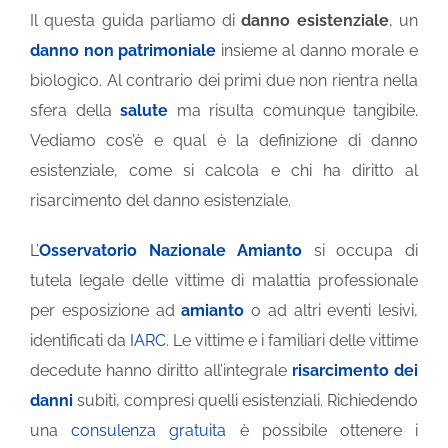
Il questa guida parliamo di
danno esistenziale
, un
danno non patrimoniale
insieme al danno morale e
INVALIDITÀ CIVILE
biologico. Al contrario dei primi due non rientra nella
sfera della
salute
ma risulta comunque tangibile.
LIBRI E PUBBLICAZIONI
Vediamo cos’è e qual è la definizione di danno
esistenziale, come si calcola e chi ha diritto al
BLOG
risarcimento del danno esistenziale.
L’
Osservatorio Nazionale Amianto
si occupa di
tutela legale delle vittime di malattia professionale
per esposizione ad
amianto
o ad altri eventi lesivi,
identificati da
IARC
. Le vittime e i familiari delle vittime
decedute hanno diritto all’integrale
risarcimento dei
danni
subiti, compresi quelli esistenziali. Richiedendo
una
consulenza gratuita
è possibile ottenere i