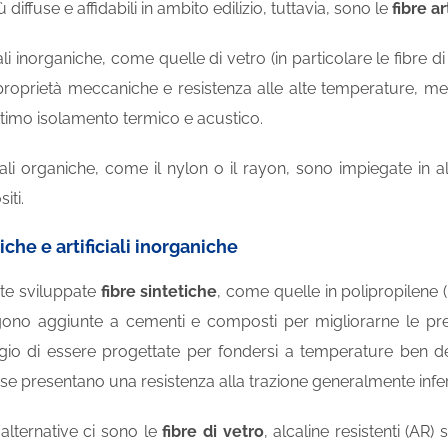
ù diffuse e affidabili in ambito edilizio, tuttavia, sono le
fibre art
ciali inorganiche, come quelle di vetro (in particolare le fibre di 
roprietà meccaniche e resistenza alle alte temperature, ment
ttimo isolamento termico e acustico.
iciali organiche, come il nylon o il rayon, sono impiegate in
iti.
iche e artificiali inorganiche
ate sviluppate
fibre sintetiche
, come quelle in polipropilene (PP
ono aggiunte a cementi e composti per migliorarne le prest
gio di essere progettate per fondersi a temperature ben de
se presentano una resistenza alla trazione generalmente inferi
i alternative ci sono le
fibre di vetro
, alcaline resistenti (AR