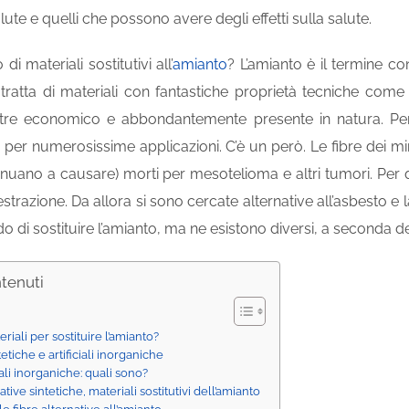
lute e quelli che possono avere degli effetti sulla salute.
i materiali sostitutivi all’
amianto
? L’amianto è il termine co
 tratta di materiali con fantastiche proprietà tecniche come 
oltre economico e abbondantemente presente in natura. Per
to per numerosissime applicazioni. C’è un però. Le fibre dei
inuano a causare) morti per mesotelioma e altri tumori. Per 
strazione. Da allora si sono cercate alternative all’asbesto e l
o di sostituire l’amianto, ma ne esistono diversi, a seconda del
ntenuti
riali per sostituire l’amianto?
tetiche e artificiali inorganiche
ali inorganiche: quali sono?
ative sintetiche, materiali sostitutivi dell’amianto