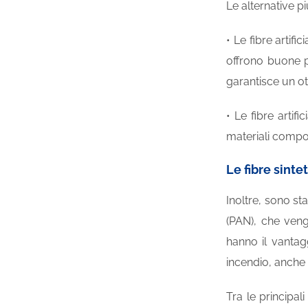
Le alternative pi
• Le fibre artifi
offrono buone p
garantisce un o
• Le fibre artif
materiali compos
Le fibre sintet
Inoltre, sono st
(PAN), che veng
hanno il vantag
incendio, anche 
Tra le principal