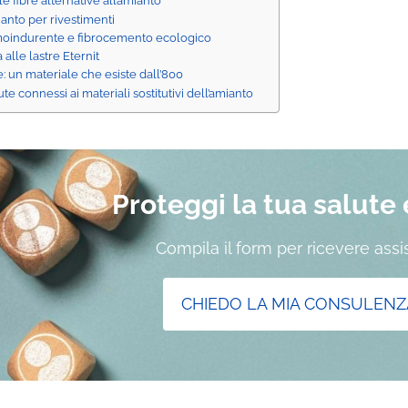
le fibre alternative all’amianto
mianto per rivestimenti
oindurente e fibrocemento ecologico
a alle lastre Eternit
e: un materiale che esiste dall’800
ute connessi ai materiali sostitutivi dell’amianto
Proteggi la tua salute e 
Compila il form per ricevere ass
CHIEDO LA MIA CONSULENZ