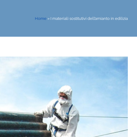
Home
»
I materiali sostitutivi dell’amianto in edilizia