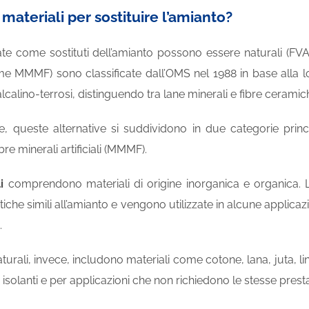
 materiali per sostituire l’amianto?
te come sostituti dell’amianto possono essere naturali (FVA) o
e MMMF) sono classificate dall’OMS nel 1988 in base alla lo
 alcalino-terrosi, distinguendo tra lane minerali e fibre ceramich
e, queste alternative si suddividono in due categorie principa
re minerali artificiali (MMMF).
i
comprendono materiali di origine inorganica e organica. Le
tiche simili all’amianto e vengono utilizzate in alcune applica
.
turali, invece, includono materiali come cotone, lana, juta, l
à isolanti e per applicazioni che non richiedono le stesse pres