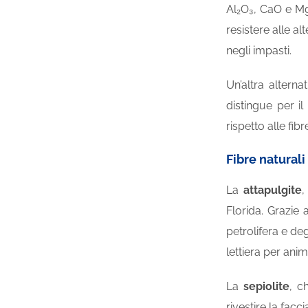
Al₂O₃, CaO e Mg
resistere alle a
negli impasti.
Un’altra alterna
distingue per i
rispetto alle fibr
Fibre naturali
La
attapulgite
,
Florida. Grazie 
petrolifera e de
lettiera per ani
La
sepiolite
, c
rivestire la facc