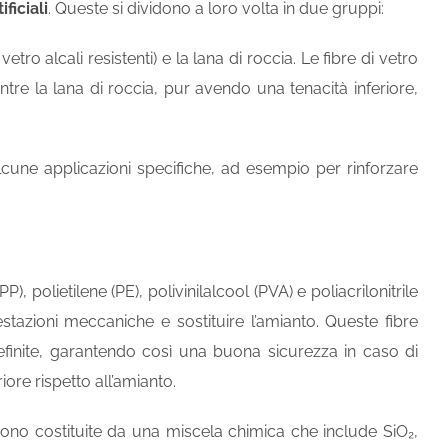
ificiali
. Queste si dividono a loro volta in due gruppi:
vetro alcali resistenti) e la lana di roccia. Le fibre di vetro
re la lana di roccia, pur avendo una tenacità inferiore,
 alcune applicazioni specifiche, ad esempio per rinforzare
), polietilene (PE), polivinilalcool (PVA) e poliacrilonitrile
azioni meccaniche e sostituire l’amianto. Queste fibre
finite, garantendo così una buona sicurezza in caso di
ore rispetto all’amianto.
) sono costituite da una miscela chimica che include SiO₂,