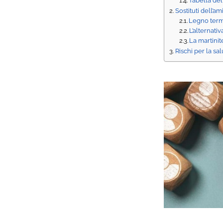
Tabella del
Sostituti dell’a
Legno term
L’alternativ
La martinit
Rischi per la sal