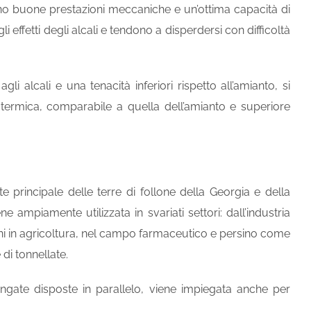
ono buone prestazioni meccaniche e un’ottima capacità di
ffetti degli alcali e tendono a disperdersi con difficoltà
i alcali e una tenacità inferiori rispetto all’amianto, si
a termica, comparabile a quella dell’amianto e superiore
nte principale delle terre di follone della Georgia e della
e ampiamente utilizzata in svariati settori: dall’industria
zioni in agricoltura, nel campo farmaceutico e persino come
di tonnellate.
ungate disposte in parallelo, viene impiegata anche per