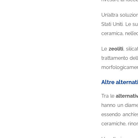
Un’altra soluzio
Stati Uniti. Le 
ceramica, nell’ed
Le
zeoliti
, silic
trattamento dell
morfologicamente
Altre alternat
Tra le
alternati
hanno un diametr
essendo anch’es
ceramiche, rinom