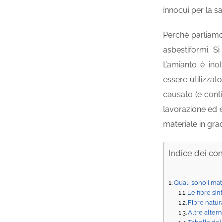
innocui per la sa
Perché parliamo d
asbestiformi. Si
L’amianto è in
essere utilizza
causato (e cont
lavorazione ed e
materiale in grad
Indice dei co
Quali sono i mate
Le fibre sin
Fibre natur
Altre altern