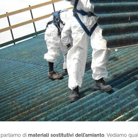
 parliamo di
materiali sostitutivi dell’amianto
. Vediamo quali