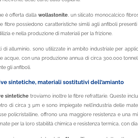
ne è offerta dalla
wollastonite
, un silicato monocalcico fibro
sue fibre possiedono caratteristiche simili agli anfiboli presen
ilizia e nella produzione di materiali per la frizione.
ati di alluminio, sono utilizzate in ambito industriale per appli
e acque, con una produzione annua di circa 300.000 tonnellate.
 gli anfiboli.
ive sintetiche, materiali sostitutivi dell’amianto
ve sintetiche
troviamo inoltre le fibre refrattarie. Queste incl
o di circa 3 µm e sono impiegate nell’industria delle materie
se policristalline, offrono una maggiore resistenza e una mi
ate per la loro stabilità chimica e resistenza termica, con dia