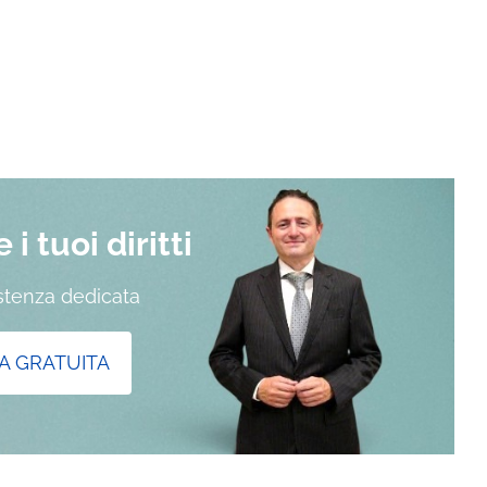
i tuoi diritti
istenza dedicata
A GRATUITA