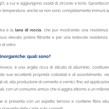
O, a cui si aggiungono ossidi di zirconio e torio. Garantisc
lte temperature, anche se non sono completamente immuni agli e
tiva è la
lana di roccia
, che pur mostrando una resistenza agl
l suo elevato potere filtrante e per una notevole resistenz
e di vetro.
 inorganiche: quali sono?
 invece, è una argilla ricca di silicato di alluminio, costitue
alle sue eccellenti proprietà colloidali e di assorbimento, vien
gli oli, alla produzione di cemento e vernici, fino ad applica
mali, con un consumo annuo che si aggira attorno a un milione 
he si presenta con un aspetto terroso e contiene fibre all
ia ricevente delle carte auto copianti.