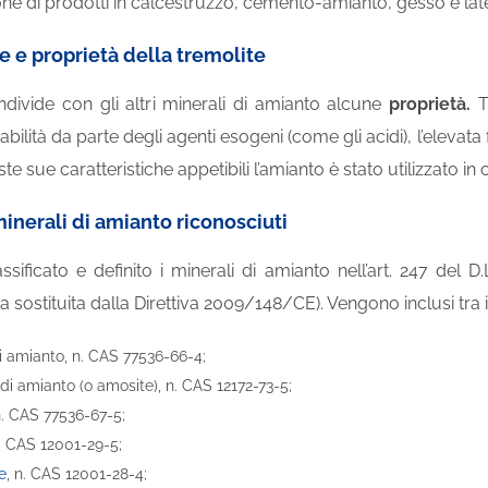
one di prodotti in calcestruzzo, cemento-amianto, gesso e lat
e e proprietà della tremolite
ndivide con gli altri minerali di amianto alcune
proprietà.
Tr
cabilità da parte degli agenti esogeni (come gli acidi), l’elevata 
e sue caratteristiche appetibili l’amianto è stato utilizzato in 
i minerali di amianto riconosciuti
sificato e definito i minerali di amianto nell’art. 247 del D.
sostituita dalla Direttiva 2009/148/CE). Vengono inclusi tra i
 amianto, n. CAS 77536-66-4;
 di amianto (o amosite), n. CAS 12172-73-5;
n. CAS 77536-67-5;
 n. CAS 12001-29-5;
e
, n. CAS 12001-28-4;