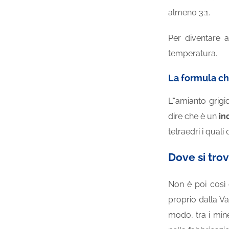
almeno 3:1.
Per diventare a
temperatura.
La formula ch
L’“amianto grig
dire che è un
in
tetraedri i quali
Dove si trov
Non è poi così d
proprio dalla V
modo, tra i mine