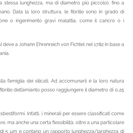
della stessa lunghezza, ma di diametro più piccolo), fino a
ano. Data la loro struttura, le fibrille sono in grado di
ione o ingerimento gravi malattia, come il cancro o i
 si deve a Johann Ehrenreich von Fichtel nel 1782 in base a
ania.
famiglia dei silicati. Ad accomunarli è la loro natura
fibrille dell’amianto posso raggiungere il diametro di 0,25
sbestiformi. Infatti, i minerali per essere classificati come
e, ma anche una certa flessibilità, oltre a una particolare
ghe di 5 µm e contano un rapporto lunghezza/larghezza di