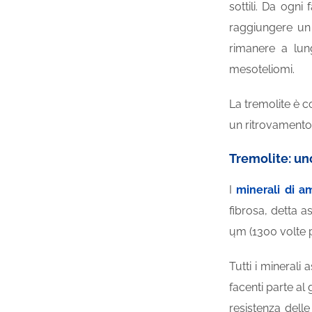
sottili. Da ogni
raggiungere un 
rimanere a lun
mesoteliomi.
La tremolite è c
un ritrovamento 
Tremolite: un
I
minerali di a
fibrosa, detta a
ųm (1300 volte p
Tutti i minerali 
facenti parte al
resistenza dell