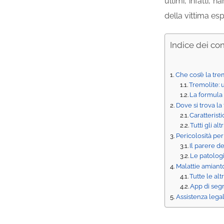
ultimi, infatti, 
della vittima esp
Indice dei co
Che cos’è la tre
Tremolite: 
La formula 
Dove si trova la
Caratterist
Tutti gli al
Pericolosità per
Il parere d
Le patologi
Malattie amianto
Tutte le al
App di segn
Assistenza legal