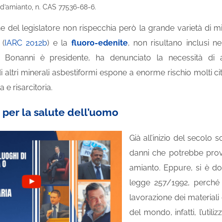
 d’amianto, n. CAS 77536-68-6.
ne del legislatore non rispecchia però la grande varietà di mine
(
IARC 2012b
) e la
fluoro-edenite
, non risultano inclusi n
io Bonanni è presidente, ha denunciato la necessità d
i altri minerali asbestiformi espone a enorme rischio molti citt
a e risarcitoria.
à per la salute dell’uomo
Già all’inizio del secolo
danni che potrebbe provo
amianto. Eppure, si è dov
legge 257/1992, perché f
lavorazione dei materiali 
del mondo, infatti, l’util