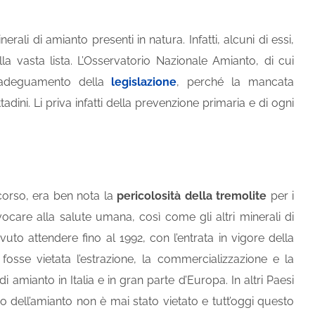
rali di amianto presenti in natura. Infatti, alcuni di essi,
ella vasta lista. L’Osservatorio Nazionale Amianto, di cui
i adeguamento della
legislazione
, perché la mancata
adini. Li priva infatti della prevenzione primaria e di ogni
 scorso, era ben nota la
pericolosità della tremolite
per i
care alla salute umana, così come gli altri minerali di
uto attendere fino al 1992, con l’entrata in vigore della
osse vietata l’estrazione, la commercializzazione e la
di amianto in Italia e in gran parte d’Europa. In altri Paesi
izzo dell’amianto non è mai stato vietato e tutt’oggi questo