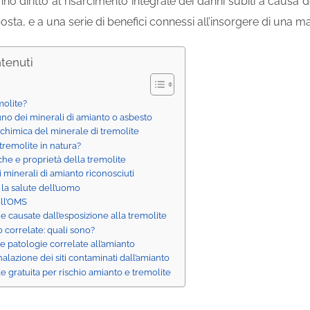
hanno diritto al risarcimento integrale dei danni subiti a causa
osta, e a una serie di benefici connessi all’insorgere di una ma
ntenuti
molite?
uno dei minerali di amianto o asbesto
chimica del minerale di tremolite
 tremolite in natura?
iche e proprietà della tremolite
tri minerali di amianto riconosciuti
 la salute dell’uomo
ell’OMS
e causate dall’esposizione alla tremolite
 correlate: quali sono?
tre patologie correlate all’amianto
alazione dei siti contaminati dall’amianto
e gratuita per rischio amianto e tremolite