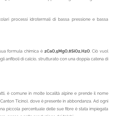
colari processi idrotermali di bassa pressione e bassa
a sua formula chimica è
2CaO,5MgO,8SiO2,H2O
. Ciò vuol
i anfiboli di calcio, strutturato con una doppia catena di
nfatti, è comune in molte località alpine e prende il nome
 Canton Ticino), dove è presente in abbondanza. Ad ogni
 una piccola percentuale delle sue fibre è stata impiegata