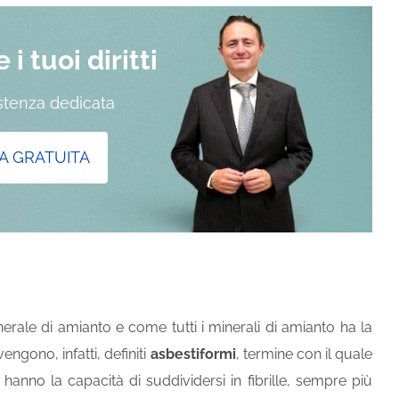
i tuoi diritti
istenza dedicata
A GRATUITA
erale di amianto e come tutti i minerali di amianto ha la
engono, infatti, definiti
asbestiformi
, termine con il quale
 hanno la capacità di suddividersi in fibrille, sempre più