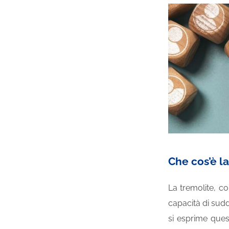
Che cos’è l
La tremolite, co
capacità di suddi
si esprime quest