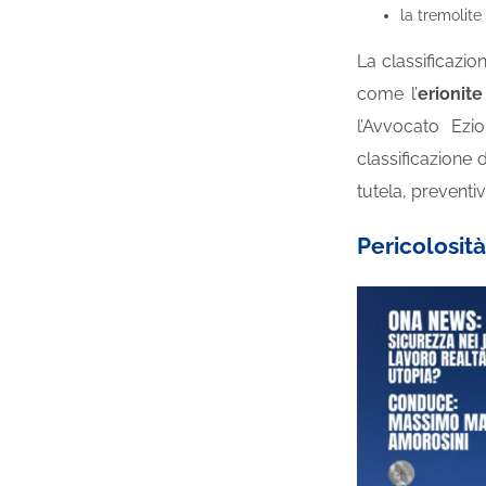
la tremolite
La classificazio
come l’
erionite
l’Avvocato Ez
classificazione d
tutela, preventiv
Pericolosit