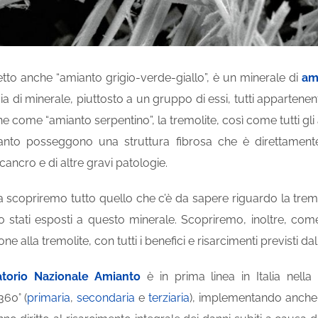
etto anche “amianto grigio-verde-giallo”, è un minerale di
am
a di minerale, piuttosto a un gruppo di essi, tutti appartenenti 
come “amianto serpentino”, la tremolite, così come tutti gli altri
ianto posseggono una struttura fibrosa che è direttamen
cancro e di altre gravi patologie.
 scopriremo tutto quello che c’è da sapere riguardo la tremolit
 stati esposti a questo minerale. Scopriremo, inoltre, come
ne alla tremolite, con tutti i benefici e risarcimenti previsti da
torio Nazionale Amianto
è in prima linea in Italia nella
360° (
primaria
,
secondaria
e
terziaria
), implementando anche l