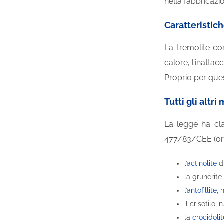
nella fabbricazi
Caratteristich
La tremolite co
calore, l’inattac
Proprio per quest
Tutti gli altr
La legge ha clas
477/83/CEE (ora 
l’
actinolite
di
la grunerite
l’
antofillite
, 
il crisotilo,
la
crocidolit