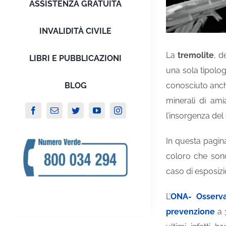
ASSISTENZA GRATUITA
INVALIDITÀ CIVILE
La
tremolite
, d
LIBRI E PUBBLICAZIONI
una sola tipologi
BLOG
conosciuto anche 
minerali di am
l’insorgenza del 
In questa pagina
coloro che sono
caso di esposizio
L’
ONA- Osserva
prevenzione
a 