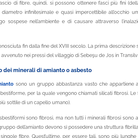
 fascio di fibre, quindi, si possono ottenere fasci più fini (
diametro infinitesimale e quasi impercettibile all’occhio um
go sospese nell’ambiente e di causare attraverso l’inalaz
onosciuta fin dalla fine del XVIII secolo. La prima descrizione
avvenuto nei pressi del villaggio di Sebeşu de Jos in Transilv
o dei minerali di amianto o asbesto
mianto
sono un gruppo abbastanza vasto che appartiene alla 
sbestiforme, per la quale vengono chiamati silicati fibrosi. Le 
iù sottile di un capello umano).
asbestiformi sono fibrosi, ma non tutti i minerali fibrosi sono a
 gruppo dell’amianto devono sì possedere una struttura fibrillar
e singole fibre. Quest’ultime, per essere tali, sono più lun