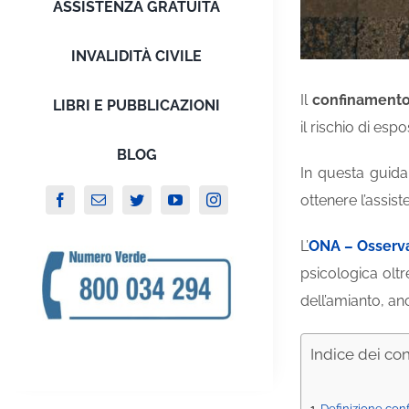
ASSISTENZA GRATUITA
INVALIDITÀ CIVILE
Il
confinamento
LIBRI E PUBBLICAZIONI
il rischio di espo
BLOG
In questa guid
ottenere l’assis
L’
ONA – Osserva
psicologica oltr
dell’amianto, an
Indice dei co
Definizione con