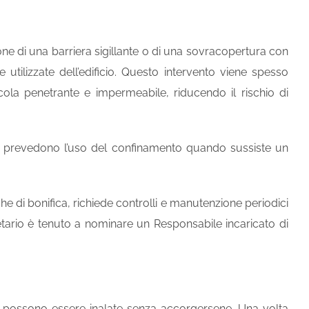
ione di una barriera sigillante o di una sovracopertura con
 utilizzate dell’edificio. Questo intervento viene spesso
icola penetrante e impermeabile, riducendo il rischio di
 prevedono l’uso del confinamento quando sussiste un
iche di bonifica, richiede controlli e manutenzione periodici
prietario è tenuto a nominare un Responsabile incaricato di
a e possono essere inalate senza accorgersene. Una volta