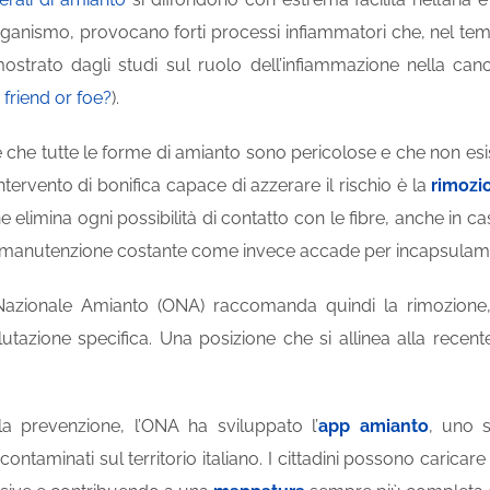
organismo, provocano forti processi infiammatori che, nel t
mostrato dagli studi sul ruolo dell’infiammazione nella ca
friend or foe?
).
 che tutte le forme di amianto sono pericolose e che non esis
intervento di bonifica capace di azzerare il rischio è la
rimozi
 elimina ogni possibilità di contatto con le fibre, anche in c
di manutenzione costante come invece accade per incapsulam
 Nazionale Amianto (ONA) raccomanda quindi la rimozione,
lutazione specifica. Una posizione che si allinea alla rece
la prevenzione, l’ONA ha sviluppato l’
app amianto
, uno 
ontaminati sul territorio italiano. I cittadini possono caric