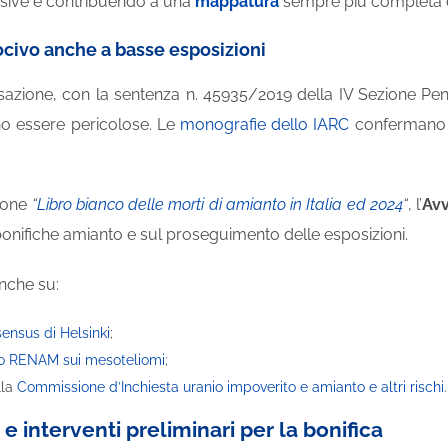
ssive e contribuendo a una
mappatura
sempre più completa e 
ocivo anche a basse esposizioni
sazione, con la sentenza n. 45935/2019 della IV Sezione Pena
o essere pericolose. Le
monografie dello IARC
confermano il
ione
“
Libro bianco delle morti di amianto in Italia ed 2024
“
, l’
Avv
e bonifiche amianto e sul proseguimento delle esposizioni.
nche su:
ensus di Helsinki
;
to RENAM sui mesoteliomi
;
ella
Commissione d’Inchiesta uranio impoverito e amianto e altri rischi
.
e interventi preliminari per la bonifica