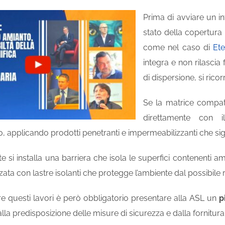
Prima di avviare un in
stato della copertura
come nel caso di
Ete
integra e non rilascia
di dispersione, si ric
Se la matrice compat
direttamente con i
, applicando prodotti penetranti e impermeabilizzanti che sigil
si installa una barriera che isola le superfici contenenti ami
ata con lastre isolanti che protegge l’ambiente dal possibile ri
re questi lavori è però obbligatorio presentare alla ASL un
p
alla predisposizione delle misure di sicurezza e dalla fornitu