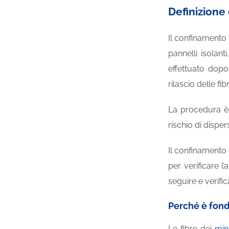
Definizione
Il confinamento 
pannelli isolant
effettuato dopo 
rilascio delle fi
La procedura è
rischio di disper
Il confinamento s
per verificare l
seguire e verific
Perché è fond
Le fibre dei
min