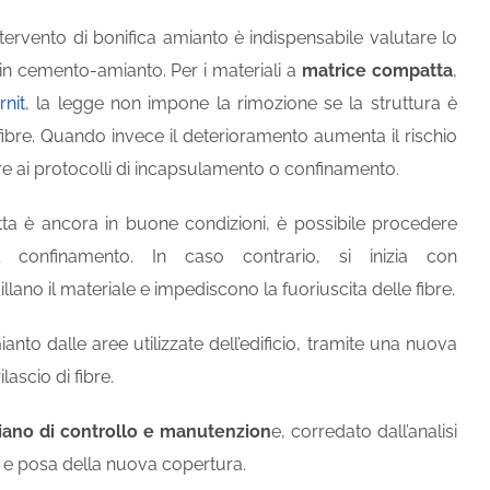
tervento di bonifica amianto è indispensabile valutare lo
 in cemento-amianto. Per i materiali a
matrice compatta
,
rnit
, la legge non impone la rimozione se la struttura è
 fibre. Quando invece il deterioramento aumenta il rischio
orre ai protocolli di incapsulamento o confinamento.
ta è ancora in buone condizioni, è possibile procedere
l confinamento. In caso contrario, si inizia con
lano il materiale e impediscono la fuoriuscita delle fibre.
anto dalle aree utilizzate dell’edificio, tramite una nuova
lascio di fibre.
iano di controllo e manutenzion
e, corredato dall’analisi
ra e posa della nuova copertura.