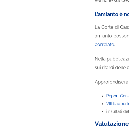
verifiche succe
L’amianto è n
La Corte di Cas
amianto posson
correlate
.
Nella pubblicaz
sui ritardi dell
Approfondisci a
Report Cons
VIII Rappor
i risultati d
Valutazione 