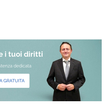
i tuoi diritti
istenza dedicata
A GRATUITA