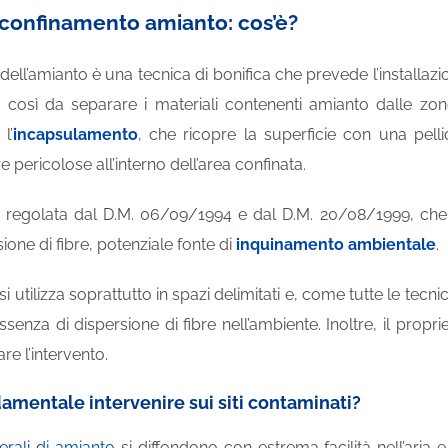
 confinamento amianto: cos’è?
dell’amianto è una tecnica di bonifica che prevede l’installaz
i, così da separare i materiali contenenti amianto dalle zone
l’
incapsulamento
, che ricopre la superficie con una pell
bre pericolose all’interno dell’area confinata.
 regolata dal D.M. 06/09/1994 e dal D.M. 20/08/1999, che
sione di fibre, potenziale fonte di
inquinamento ambientale
.
i utilizza soprattutto in spazi delimitati e, come tutte le tecn
’assenza di dispersione di fibre nell’ambiente. Inoltre, il pro
are l’intervento.
amentale intervenire sui siti contaminati?
erali di amianto
si diffondono con estrema facilità nell’ari