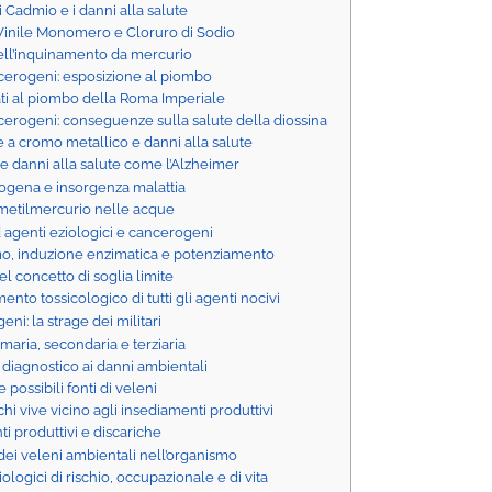
di Cadmio e i danni alla salute
 Vinile Monomero e Cloruro di Sodio
 dell’inquinamento da mercurio
cerogeni: esposizione al piombo
gati al piombo della Roma Imperiale
cerogeni: conseguenze sulla salute della diossina
 a cromo metallico e danni alla salute
e danni alla salute come l’Alzheimer
ogena e insorgenza malattia
 metilmercurio nelle acque
d agenti eziologici e cancerogeni
o, induzione enzimatica e potenziamento
el concetto di soglia limite
mento tossicologico di tutti gli agenti nocivi
ni: la strage dei militari
maria, secondaria e terziaria
 diagnostico ai danni ambientali
 possibili fonti di veleni
 chi vive vicino agli insediamenti produttivi
i produttivi e discariche
 dei veleni ambientali nell’organismo
iologici di rischio, occupazionale e di vita