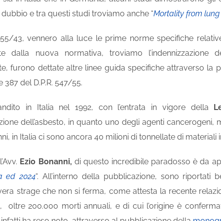
dubbio e tra questi studi troviamo anche “
Mortality from lung
5/43, vennero alla luce le prime norme specifiche relativ
te dalla nuova normativa, troviamo l’indennizzazione del
 furono dettate altre linee guida specifiche attraverso la pu
 e 387 del D.P.R. 547/55.
ndito in Italia nel 1992, con l’entrata in vigore della
L
ione dell’asbesto, in quanto uno degli agenti cancerogeni,
ni, in Italia ci sono ancora 40 milioni di tonnellate di materiali
l’Avv.
Ezio Bonanni,
di questo incredibile paradosso è da app
ia ed 2024
“. All’interno della pubblicazione, sono riportati
vera strage che non si ferma, come attesta la recente relaz
e, oltre 200.000 morti annuali, e di cui l’origine è conferm
infatti ha reso noto, attraverso al pubblicazione della
monogr