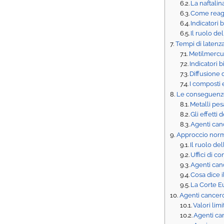
La naftalin
Come reagi
Indicatori 
Il ruolo de
Tempi di latenza
Metilmercu
Indicatori b
Diffusione 
I composti 
Le conseguenze
Metalli pes
Gli effetti
Agenti can
Approccio norma
Il ruolo de
Uffici di c
Agenti can
Cosa dice 
La Corte E
Agenti cancero
Valori lim
Agenti can