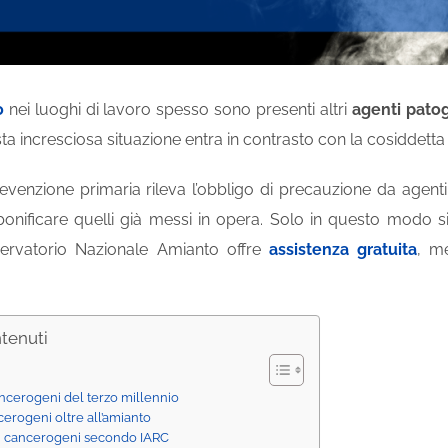
o
nei luoghi di lavoro spesso sono presenti altri
agenti pato
ta incresciosa situazione entra in contrasto con la cosiddett
prevenzione primaria rileva l’obbligo di precauzione da agent
onificare quelli già messi in opera. Solo in questo modo si 
servatorio Nazionale Amianto offre
assistenza gratuita
, m
ntenuti
ancerogeni del terzo millennio
ncerogeni oltre all’amianto
 di cancerogeni secondo IARC