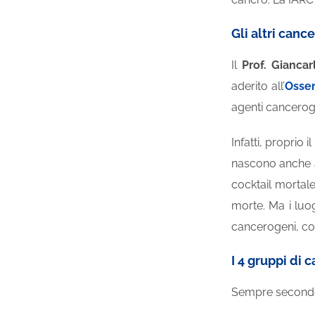
Gli altri canc
Il
Prof. Giancar
aderito all’
Osser
agenti canceroge
Infatti, proprio 
nascono anche a 
cocktail mortal
morte. Ma i luog
cancerogeni, co
I 4 gruppi di
Sempre secondo l