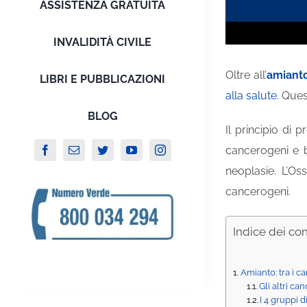
ASSISTENZA GRATUITA
INVALIDITÀ CIVILE
Oltre all’
amiant
LIBRI E PUBBLICAZIONI
alla salute
. Ques
BLOG
Il principio di 
cancerogeni e b
neoplasie. L’Os
cancerogeni.
Indice dei co
Amiant0: tra i c
Gli altri ca
I 4 gruppi