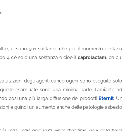
;
Inoltre, ci sono 501 sostanze che per il momento destano
 4 c’è solo una sostanza e cioè il
caprolactam
, da cui
Le valutazioni degli agenti cancerogeni sono eseguite solo
 quelle esaminate sono una minima parte. L’amianto ad
do così una più larga diffusione dei prodotti
Eternit
. Un
zioni e quindi un aumento anche delle patologie asbesto
 in 1972, 1976, and 1987. Since that time, new data have