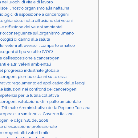
a nei luoghi di vita e di lavoro
sce il nostro organismo alla naftalina
biologici di esposizione a cancerogeni
lle ghiandole nella diffusione dei veleni
 e diffusione dei veleni ambientali
rio: conseguenze sull’organismo umano
iologici di danno alla salute
dei veleni attraverso il comparto ematico
esogeni di tipo volatile (VOC)
 dell’esposizione a cancerogeni
anti e altri veleni ambientali
 del progresso industriale globale
cerogeni: piombo e danni sulle ossa
tivo: regolamento ed applicativo delle leggi
lle istituzioni nei confronti dei cancerogeni
ompetenza per la tutela collettiva
cerogeni: valutazione di impatto ambientale
il Tribinale Amministrativo della Regione Toscana
uropea e la sanzione al Governo Italiano
geni e d.lgs n.81 del 2008
ite di esposizione professionale
cerogeni: altri valori limite