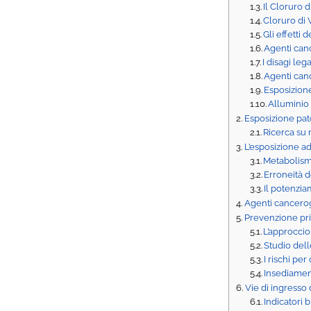
Il Cloruro 
Cloruro di
Gli effetti
Agenti can
I disagi le
Agenti can
Esposizione
Alluminio 
Esposizione pat
Ricerca su
L’esposizione a
Metabolism
Erroneità d
Il potenzia
Agenti canceroge
Prevenzione pri
L’approccio
Studio delle
I rischi per
Insediament
Vie di ingresso
Indicatori b