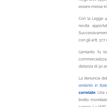
essere messe in 
Con la Legge 45
novità apporta
Successivamente,
con gli artt. 377
L’amianto fu ba
commercializzaz
distanza di 30 an
La denuncia del
amianto in Ital
correlate
. Una 
livello mondial
cancro. La IARC 