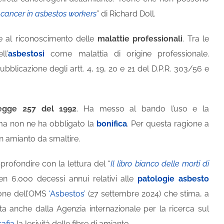
 cancer in asbestos workers
” di Richard Doll.
e al riconoscimento delle
malattie professionali
. Tra le
l’
asbestosi
come malattia di origine professionale.
bblicazione degli artt. 4, 19, 20 e 21 del D.P.R. 303/56 e
egge 257 del 1992
. Ha messo al bando l’uso e la
 ma non ne ha obbligato la
bonifica
. Per questa ragione a
 in amianto da smaltire.
rofondire con la lettura del “
Il libro bianco delle morti di
 ben 6.000 decessi annui relativi alle
patologie asbesto
ione dell’OMS
‘Asbestos’
(27 settembre 2024) che stima, a
ata anche dalla Agenzia internazionale per la ricerca sul
afia
la lesività delle fibre di amianto.