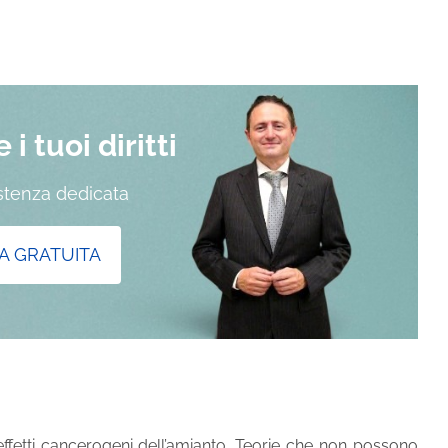
i tuoi diritti
istenza dedicata
A GRATUITA
 effetti cancerogeni dell’amianto. Teorie che non possono