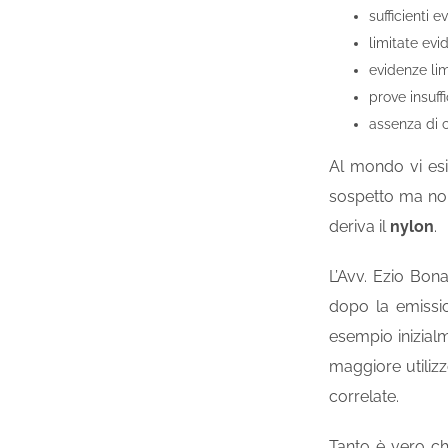
sufficienti 
limitate evi
evidenze lim
prove insuffi
assenza di 
Al mondo vi esi
sospetto ma non
deriva il
nylon
.
L’Avv. Ezio Bona
dopo la emissi
esempio inizial
maggiore utiliz
correlate.
Tanto è vero c