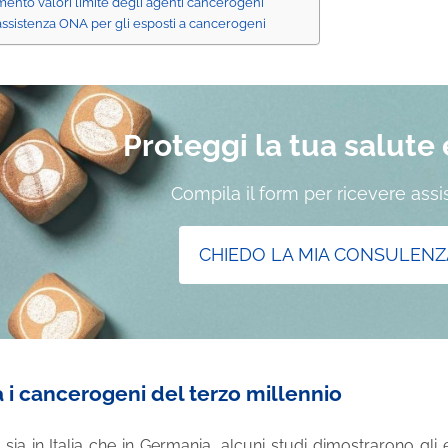
ento valori limite degli agenti cancerogeni
ssistenza ONA per gli esposti a cancerogeni
Proteggi la tua salute e 
Compila il form per ricevere ass
CHIEDO LA MIA CONSULENZ
a i cancerogeni del terzo millennio
 sia in Italia che in Germania, alcuni studi dimostrarono gli