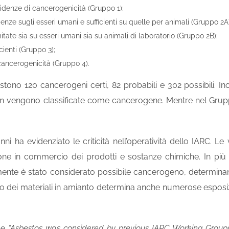
evidenze di cancerogenicità (Gruppo 1);
denze sugli esseri umani e sufficienti su quelle per animali (Gruppo 2A)
itate sia su esseri umani sia su animali di laboratorio (Gruppo 2B);
cienti (Gruppo 3);
cancerogenicità (Gruppo 4).
stono 120 cancerogeni certi, 82 probabili e 302 possibili. 
 vengono classificate come cancerogene. Mentre nel Gruppo
nni ha evidenziato le criticità nell’operatività dello IARC. 
one in commercio dei prodotti e sostanze chimiche. In più
mente è stato considerato possibile cancerogeno, determinan
zo dei materiali in amianto determina anche numerose esposi
he
“Asbestos was considered by previous IARC Working Groups