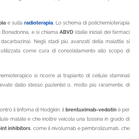
pia
e sulla
radioterapia
. Lo schema di polichemioterapia
nni Bonadonna, e si chiama
ABVD
(dalle iniziali dei farmaci
acarbazina). Negli stadi più avanzati della malattia si
utilizzata come cura di consolidamento allo scopo di
mioterapico si ricorre al trapianto di cellule staminali
evate dallo stesso paziente) o, molto più raramente, di
ntro il linfoma di Hodgkin: il
brentuximab-vedotin
è per
ule malate e che inoltre veicola una tossina in grado di
nt inhibitors
, come il nivolumab e pembrolizumab, che