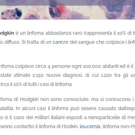
odgkin
è un linfoma abbastanza raro (rappresenta il 10% di tut
ù diffuso. Si tratta di un
cancro
del sangue che colpisce i linf
infoma colpisce circa 4 persone ogni 100.000 abitanti ed è il pi
tate stimate 2.150 nuove diagnosi, di cui 1.220 tra gli u
ca il 10% di tutti i casi di linfoma.
nfoma di Hodgkin non sono conosciute, ma si conoscono i fat
alattia. In alcuni casi il linfoma può essere causato dall’e
to è il caso dei militari italiani esposti a nanoparticelle di m
anno contartto il linfoma di Hodkin,
leucemia
, linfoma non-Ho