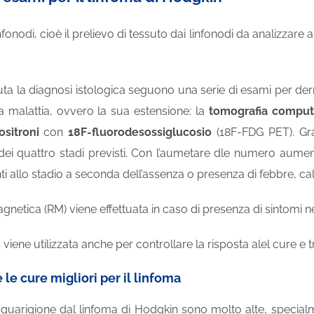
nfonodi, cioè il prelievo di
tessuto
dai linfonodi da analizzare 
ta la diagnosi istologica seguono una serie di esami per derm
a malattia, ovvero la sua estensione: la
tomografia comput
ositroni
con
18F-fluorodesossiglucosio
(18F-FDG
PET
). G
 dei quattro stadi previsti. Con l’aumetare dle numero aumenta
 allo stadio a seconda dell’assenza o presenza di febbre, ca
netica (RM) viene effettuata in caso di presenza di sintomi n
ene utilizzata anche per controllare la risposta alel cure e tr
e le cure migliori per il linfoma
i guarigione dal linfoma di Hodgkin sono molto alte, specialm