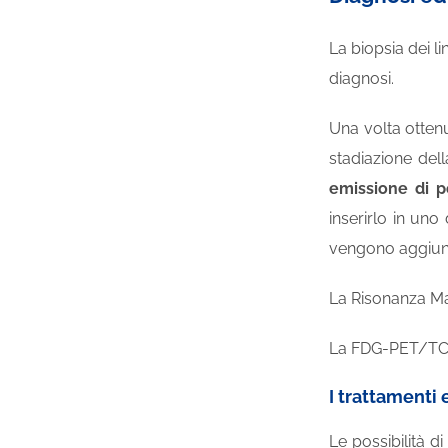
La
biopsia
dei li
diagnosi.
Una volta ottenu
stadiazione
dell
emissione di p
inserirlo in uno
vengono aggiunti
La Risonanza Mag
La FDG-PET/TC vi
I trattamenti 
Le possibilità d