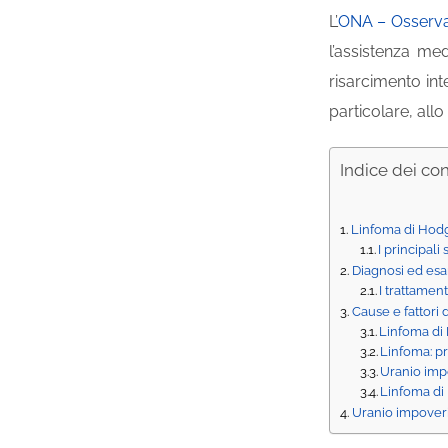
L’
ONA – Osserva
l’assistenza med
risarcimento inte
particolare, allo
Indice dei co
Linfoma di Hodg
I principali
Diagnosi ed esa
I trattament
Cause e fattori 
Linfoma di 
Linfoma: pr
Uranio impo
Linfoma di 
Uranio impoveri