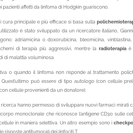
ei pazienti affetti da linfoma di Hodgkin guariscono.
i cura principale e più efficace si basa sulla
polichemiotera
ilizzato è stato sviluppato da un ricercatore italiano, Gia
no: adriamicina o doxorubicina, bleomicina, vinblastina, d
i schemi di terapia più aggressivi, mentre la
radioterapia
è 
edi di malattia voluminosa.
idva o quando il linfoma non risponde al trattamento poliche
 Quest’ultimo può essere di tipo
autologo
(con cellule prel
con cellule provenienti da un donatore).
a ricerca hanno permesso di sviluppare nuovi farmaci mirati co
icorpo
monoclonale che riconosce l’
antigene
CD30 sulle cell
 cellule in maniera selettiva. Un altro esempio sono i
checkpoi
le risposte antitumorali dei linfociti T.