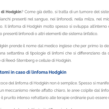
a di Hodgkin
? Come già detto, si tratta di un tumore del sistema
bianchi presenti nel sangue, nei linfonodi, nella milza, nel
mi
co. Il linfoma di Hodgkin molto spesso si sviluppa all’interno 
presenti linfonodi o altri elementi dle sistema linfatico.
odgkin prende il nome dal medico inglese che per primo lo d
 settantina di tipologie di linfomi che si differenziano da 
 di Reed-Sternberg e cellule di Hodgkin.
intomi in caso di linfoma Hodgkin
coce del linfoma di Hodgkin non è semplice. Spesso si manif
un meccanismo niente affatto chiaro, le aree colpite dal li
 il prurito intenso refrattario alle terapie ordinarie può esse