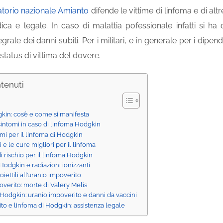
torio nazionale Amianto
difende le vittime di linfoma e di al
ica e legale. In caso di malattia pofessionale infatti si ha d
grale dei danni subiti. Per i militari, e in generale per i dipend
 status di vittima del dovere.
ntenuti
kin: cos’è e come si manifesta
 sintomi in caso di linfoma Hodgkin
mi per il linfoma di Hodgkin
i e le cure migliori per il linfoma
di rischio per il linfoma Hodgkin
Hodgkin e radiazioni ionizzanti
oiettili all’uranio impoverito
verito: morte di Valery Melis
Hodgkin: uranio impoverito e danni da vaccini
to e linfoma di Hodgkin: assistenza legale