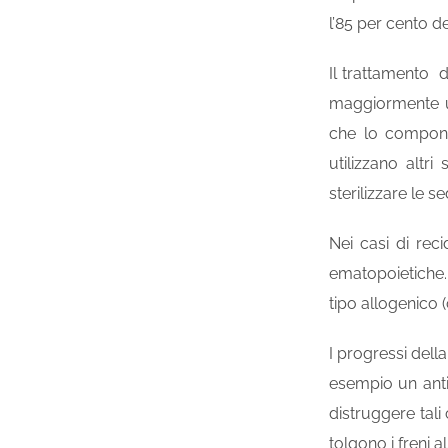
l’85 per cento d
Il trattamento d
maggiormente ut
che lo compongo
utilizzano altr
sterilizzare le s
Nei casi di rec
ematopoietiche.
tipo
allogenico
(
I progressi dell
esempio un
ant
distruggere tali
tolgono i freni al