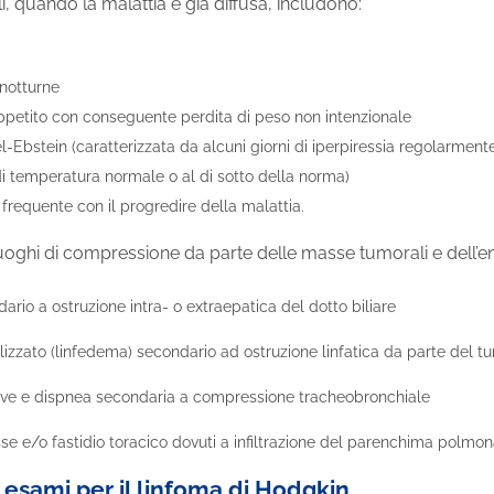
i, quando la malattia è già diffusa, includono:
 notturne
appetito con conseguente perdita di peso non intenzionale
l-Ebstein (caratterizzata da alcuni giorni di iperpiressia regolarmente 
di temperatura normale o al di sotto della norma)
frequente con il progredire della malattia.
oghi di compressione da parte delle masse tumorali e dell’ent
dario a ostruzione intra- o extraepatica del dotto biliare
izzato (linfedema) secondario ad ostruzione linfatica da parte del t
ve e dispnea secondaria a compressione tracheobronchiale
se e/o fastidio toracico dovuti a infiltrazione del parenchima polmon
 esami per il linfoma di Hodgkin