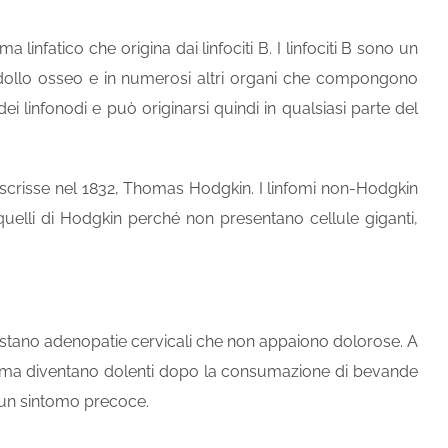
 linfatico che origina dai linfociti B. I linfociti B sono un
dollo osseo
e in numerosi altri organi che compongono
dei linfonodi e può originarsi quindi in qualsiasi parte del
escrisse nel 1832, Thomas Hodgkin. I linfomi non-Hodgkin
quelli di Hodgkin perché non presentano cellule giganti,
estano adenopatie cervicali che non appaiono dolorose. A
nfoma diventano dolenti dopo la consumazione di bevande
re un sintomo precoce.