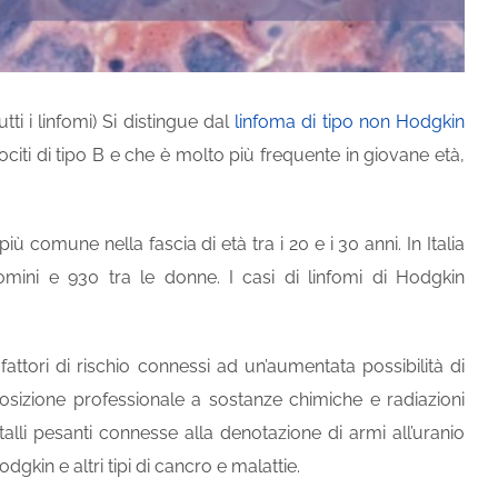
ti i linfomi) Si distingue dal
linfoma di tipo non Hodgkin
ociti di tipo B e che è molto più frequente in giovane età,
ù comune nella fascia di età tra i 20 e i 30 anni. In Italia
omini e 930 tra le donne. I casi di linfomi di Hodgkin
tori di rischio connessi ad un’aumentata possibilità di
sposizione professionale a sostanze chimiche e radiazioni
etalli pesanti connesse alla denotazione di armi all’uranio
dgkin e altri tipi di cancro e malattie.