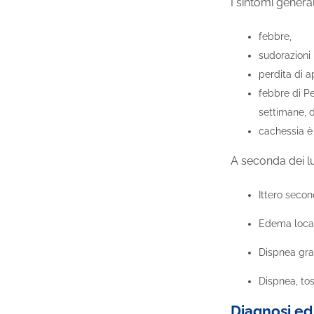
I sintomi general
febbre,
sudorazioni
perdita di 
febbre di Pe
settimane, 
cachessia è 
A seconda dei lu
Ittero secon
Edema local
Dispnea gra
Dispnea, tos
Diagnosi ed