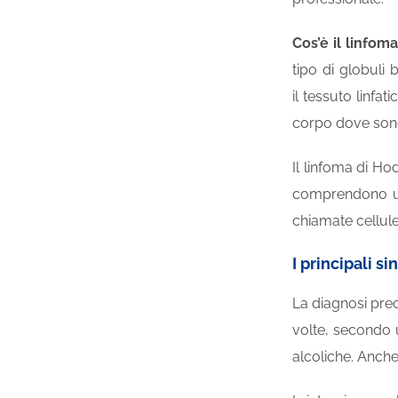
Cos’è il linfom
tipo di globuli 
il
tessuto
linfati
corpo dove sono 
Il linfoma di H
comprendono una
chiamate cellule
I principali s
La diagnosi pre
volte, secondo 
alcoliche. Anche