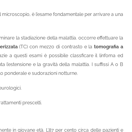
al microscopio, è l’esame fondamentale per arrivare a una
inare la stadiazione della malattia. occorre effettuare la
erizzata
(
TC
) con
mezzo di contrasto
e la
tomografia a
razie a questi esami è possibile classficare il linfoma ed
 l’estensione e la gravità della malattia. I suffissi A o B
lo ponderale e sudorazioni notturne.
eurologici.
attamenti prescelti.
ente in giovane età. L’87 per cento circa delle pazienti e