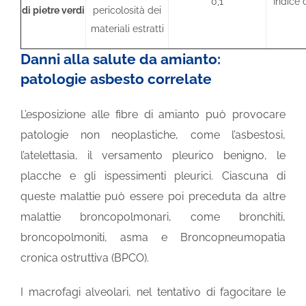
0,1
Indice d
di pietre verdi
pericolosità dei
materiali estratti
Danni alla salute da amianto:
patologie asbesto correlate
L’esposizione alle fibre di amianto può provocare
patologie non neoplastiche, come l’asbestosi,
l’atelettasia, il versamento pleurico benigno, le
placche e gli ispessimenti pleurici. Ciascuna di
queste malattie può essere poi preceduta da altre
malattie broncopolmonari, come bronchiti,
broncopolmoniti, asma e Broncopneumopatia
cronica ostruttiva (BPCO).
I macrofagi alveolari, nel tentativo di fagocitare le