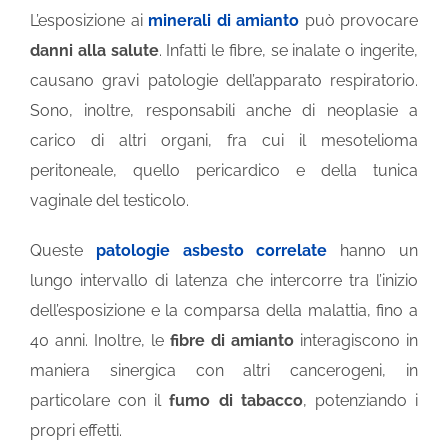
L’esposizione ai
minerali di amianto
può provocare
danni alla salute
. Infatti le fibre, se inalate o ingerite,
INVALIDITÀ CIVILE
causano gravi patologie dell’apparato respiratorio.
Sono, inoltre, responsabili anche di neoplasie a
LIBRI E PUBBLICAZIONI
carico di altri organi, fra cui il mesotelioma
peritoneale, quello pericardico e della tunica
BLOG
vaginale del testicolo.
Queste
patologie asbesto correlate
hanno un
lungo intervallo di latenza che intercorre tra l’inizio
dell’esposizione e la comparsa della malattia, fino a
40 anni. Inoltre, le
fibre di amianto
interagiscono in
maniera sinergica con altri cancerogeni, in
particolare con il
fumo di tabacco
, potenziando i
propri effetti.