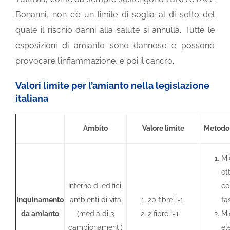
Bonanni, non c’è un limite di soglia al di sotto del
quale il rischio danni alla salute si annulla. Tutte le
esposizioni di amianto sono dannose e possono
provocare l’infiammazione, e poi il cancro.
Valori limite per l’amianto nella legislazione
italiana
Ambito
Valore limite
Metodo 
Mi
ot
Interno di edifici,
co
Inquinamento
ambienti di vita
20 fibre l-1
fa
da amianto
(media di 3
2 fibre l-1
Mi
campionamenti)
el