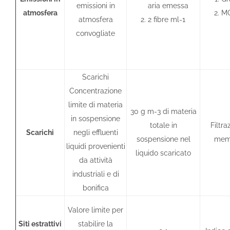
emissioni in
aria emessa
atmosfera
M
atmosfera
2 fibre ml-1
convogliate
Scarichi
Concentrazione
limite di materia
30 g m-3 di materia
in sospensione
totale in
Filtra
Scarichi
negli effluenti
sospensione nel
mem
liquidi provenienti
liquido scaricato
da attività
industriali e di
bonifica
Valore limite per
Siti estrattivi
stabilire la