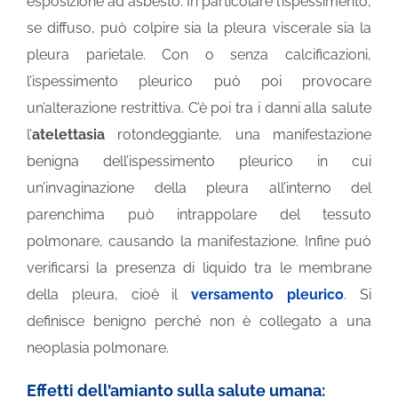
esposizione ad asbesto. In particolare l’ispessimento,
se diffuso, può colpire sia la pleura viscerale sia la
pleura parietale. Con o senza calcificazioni,
l’ispessimento pleurico può poi provocare
un’alterazione restrittiva. C’è poi tra i danni alla salute
l’
atelettasia
rotondeggiante, una manifestazione
benigna dell’ispessimento pleurico in cui
un’invaginazione della pleura all’interno del
parenchima può intrappolare del tessuto
polmonare, causando la manifestazione. Infine può
verificarsi la presenza di liquido tra le membrane
della pleura, cioè il
versamento pleurico
. Si
definisce benigno perché non è collegato a una
neoplasia polmonare.
Effetti dell’amianto sulla salute umana: