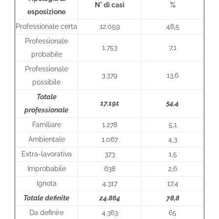
N° di casi
%
esposizione
Professionale certa
12.059
48,5
Professionale
1.753
7,1
probabile
Professionale
3.379
13,6
possibile
Totale
17.191
54,4
professionale
Familiare
1.278
5,1
Ambientale
1.067
4,3
Extra-lavorativa
373
1,5
Improbabile
638
2,6
Ignota
4.317
17,4
Totale definite
24.864
78,8
Da definire
4.363
65