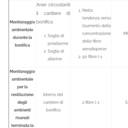
Aree circostanti
Netta
il cantiere di
tendenza verso
bonifica
Monitoraggio
l’aumento della
ambientale
concentrazione
M
Soglia di
durante la
delle fibre
preallarme
bonifica
aerodisperse
Soglia di
50 fibre l-1
allarme
Monitoraggio
ambientale
per la
restituzione
Interno del
degli
cantiere di
2 fibre l-1
S
ambienti
bonifica
risanati
terminata la