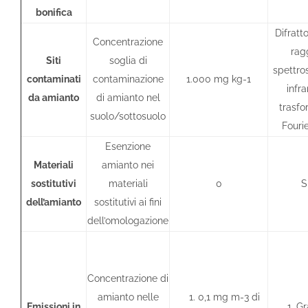
bonifica
Difratt
Concentrazione
rag
Siti
soglia di
spettro
contaminati
contaminazione
1.000 mg kg-1
infra
da amianto
di amianto nel
trasfo
suolo/sottosuolo
Fourie
Esenzione
Materiali
amianto nei
sostitutivi
materiali
0
S
dell’amianto
sostitutivi ai fini
dell’omologazione
Concentrazione di
amianto nelle
0,1 mg m-3 di
Emissioni in
Gr