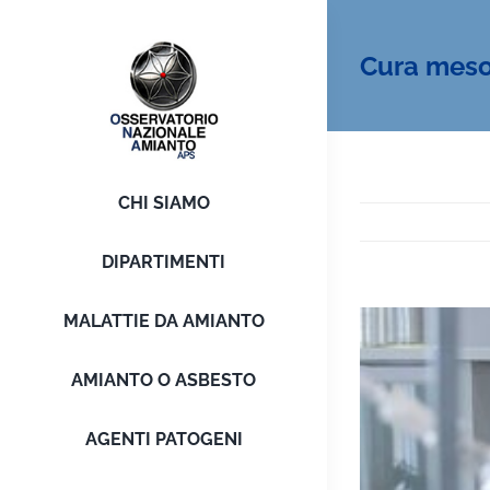
Salta
al
Cura mesot
contenuto
CHI SIAMO
DIPARTIMENTI
MALATTIE DA AMIANTO
Ingrandisci
immagine
AMIANTO O ASBESTO
AGENTI PATOGENI