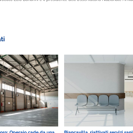
ti
voro: Operaio cade da una
Biancavilla, riattivati servizi sani