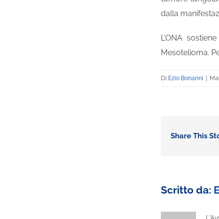
dalla manifestaz
L’ONA sostiene
Mesotelioma. Per
Di
Ezio Bonanni
|
Mag
Share This St
Scritto da:
E
L'Av