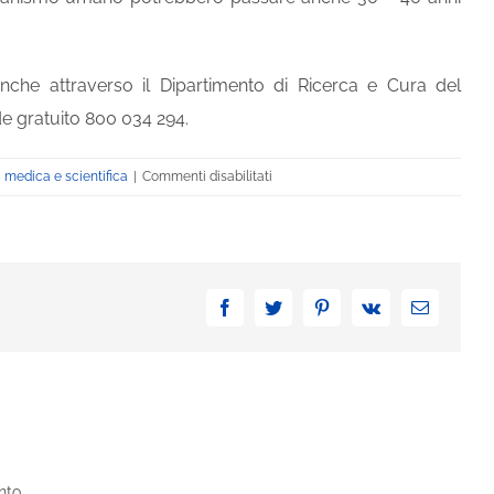
nche attraverso il Dipartimento di Ricerca e Cura del
de gratuito 800 034 294.
su
a medica e scientifica
|
Commenti disabilitati
Cura
mesotelioma:
buone
notizie
per
Facebook
Twitter
Pinterest
Vk
Email
la
ricerca
nto