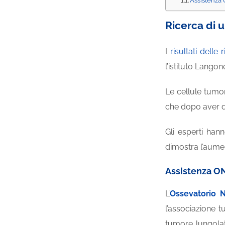
Assistenza 
Ricerca di 
I
risultati delle 
l’istituto Lango
Le cellule tumor
che dopo aver d
Gli esperti hann
dimostra l’aume
Assistenza ONA
L’
Ossevatorio 
l’associazione 
tumore lungolat