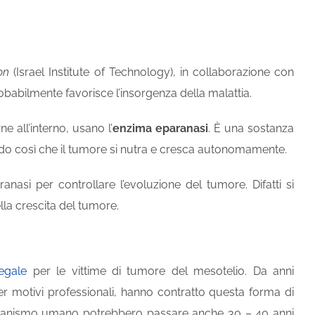
on
(Israel Institute of Technology), in collaborazione con
obabilmente favorisce l’insorgenza della malattia.
e all’interno, usano l’
enzima eparanasi
. È una sostanza
ndo così che il tumore si nutra e cresca autonomamente.
aranasi per controllare l’evoluzione del tumore. Difatti si
lla crescita del tumore.
legale
per le vittime di tumore del mesotelio. Da anni
per motivi professionali, hanno contratto questa forma di
’organismo umano potrebbero passare anche 30 – 40 anni