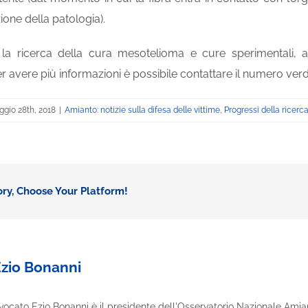
ione della patologia).
 la ricerca della cura mesotelioma e cure sperimentali, a
 avere più informazioni è possibile contattare il numero ver
gio 28th, 2018
|
Amianto: notizie sulla difesa delle vittime
,
Progressi della ricerc
ory, Choose Your Platform!
zio Bonanni
vocato Ezio Bonanni è il presidente dell'Osservatorio Nazionale Amia