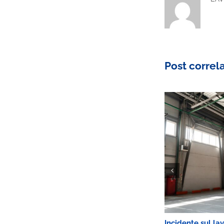
Post correla
Amianto, finalmente giustizia a Casale
Incidente sul la