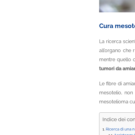
Cura mesote
La ricerca scien
all’organo che 
mentre quello c
tumori da amia
Le fibre di ami
mesotelio, non
mesotelioma cur
Indice dei co
Ricerca di una 