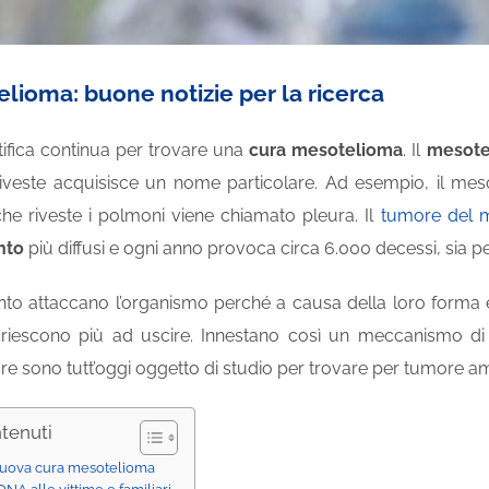
lioma: buone notizie per la ricerca
tifica continua per trovare una
cura mesotelioma
. Il
mesote
riveste acquisisce un nome particolare. Ad esempio, il meso
he riveste i polmoni viene chiamato pleura. Il
tumore del m
nto
più diffusi e ogni anno provoca circa 6.000 decessi, sia p
anto attaccano l’organismo perché a causa della loro forma e
 riescono più ad uscire. Innestano così un meccanismo di 
e sono tutt’oggi oggetto di studio per trovare per tumore am
ntenuti
nuova cura mesotelioma