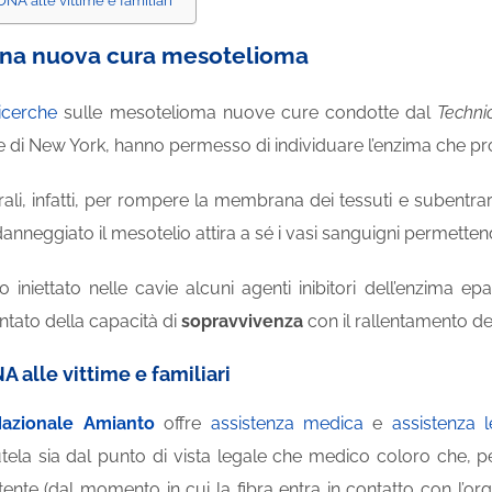
ONA alle vittime e familiari
una nuova cura mesotelioma
ricerche
sulle mesotelioma nuove cure condotte dal
Techni
ne di New York, hanno permesso di individuare l’enzima che pr
ali, infatti, per rompere la membrana dei tessuti e subentrarn
anneggiato il mesotelio attira a sé i vasi sanguigni permette
o iniettato nelle cavie alcuni agenti inibitori dell’enzima ep
ntato della capacità di
sopravvivenza
con il rallentamento de
 alle vittime e familiari
Nazionale Amianto
offre
assistenza medica
e
assistenza 
tutela sia dal punto di vista legale che medico coloro che, 
ente (dal momento in cui la fibra entra in contatto con l