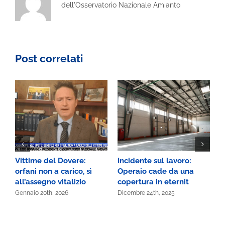
dell'Osservatorio Nazionale Amianto
Post correlati
Vittime del Dovere:
Incidente sul lavoro:
B
orfani non a carico, sì
Operaio cade da una
s
all’assegno vitalizio
copertura in eternit
D
Gennaio 20th, 2026
Dicembre 24th, 2025