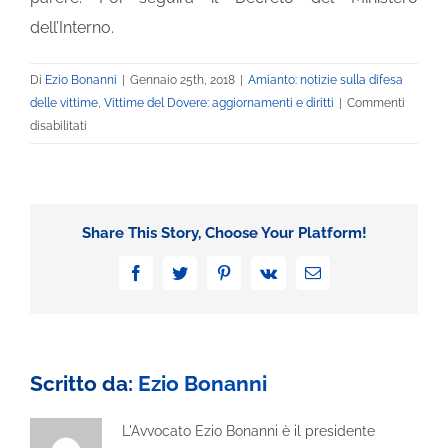
dell’Interno.
Di
Ezio Bonanni
|
Gennaio 25th, 2018
|
Amianto: notizie sulla difesa
delle vittime
,
Vittime del Dovere: aggiornamenti e diritti
|
Commenti
su
disabilitati
Antonio
Dal
Cin:
una
Share This Story, Choose Your Platform!
vita
contro
Facebook
Twitter
Pinterest
Vk
Email
l’amianto
Scritto da:
Ezio Bonanni
L'Avvocato Ezio Bonanni è il presidente