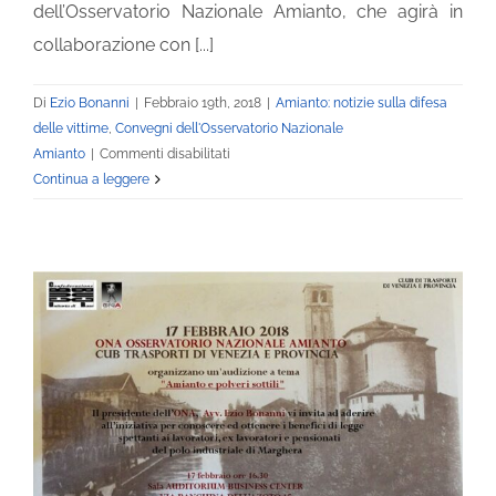
dell’Osservatorio Nazionale Amianto, che agirà in
collaborazione con [...]
Di
Ezio Bonanni
|
Febbraio 19th, 2018
|
Amianto: notizie sulla difesa
delle vittime
,
Convegni dell'Osservatorio Nazionale
su
Amianto
|
Commenti disabilitati
Assemblea
Continua a leggere
Venezia,
presentazione
Sportello
Amianto
Veneto