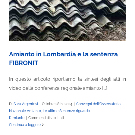
INVALIDITÀ CIVILE
LIBRI E PUBBLICAZIONI
Amianto in Lombardia e la sentenza
BLOG
FIBRONIT
In questo articolo riportiamo la sintesi degli atti in
video della conferenza regionale amianto [...]
Di
Sara Argentesi
|
Ottobre 28th, 2024
|
Convegni dell'Osservatorio
Nazionale Amianto
,
Le ultime Sentenze riguardo
su
l'amianto
|
Commenti disabilitati
Amianto
Continua a leggere
in