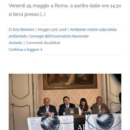
Venerdì 25 maggio a Roma, a partire dalle ore 14:30
si terrà presso [...]
Di
Ezio Bonanni
|
Maggio 23rd, 2018
|
Ambiente: notizie sulla tutela
ambientale
,
Convegni dell'Osservatorio Nazionale
su
Amianto
|
Commenti disabilitati
25
Continua a leggere
maggio,
Ona,
Odg
e
Fair
Play
contro
le
minacce
ambientali