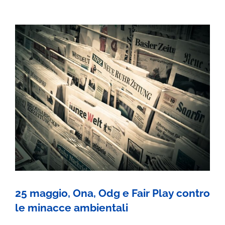
Lombardia
e
la
sentenza
FIBRONIT
25 maggio, Ona, Odg e Fair Play contro
le minacce ambientali