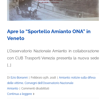
Apre lo “Sportello Amianto ONA” in
Veneto
L'Osservatorio Nazionale Amianto in collaborazione
con CUB Trasporti Venezia presenta la nuova sede
[...]
Di
Ezio Bonanni
|
Febbraio 15th, 2018
|
Amianto: notizie sulla difesa
delle vittime
,
Convegni dell'Osservatorio Nazionale
su
Amianto
|
Commenti disabilitati
Apre
Continua a leggere
lo
“Sportello