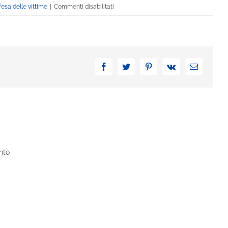
su
fesa delle vittime
|
Commenti disabilitati
Bonus
amianto
rotabili
ferroviari
F.S.
Facebook
Twitter
Pinterest
Vk
Email
nto