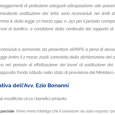
ipaggiamenti di protezione adeguati all’esposizione alle polveri
mediante sostituzione del tetto, sono riconosciuti, nei limiti s
comma 8, della legge 27 marzo 1992, n. 257, per il periodo corris
avori di bonifica, a condizione della continuità del rapporto 
riconosciuti a domanda, da presentare all’INPS, a pena di decad
gge (entro il 2 marzo 2018), corredata della dichiarazione del d
ivo nel periodo di effettuazione dei lavori di sostituzione del 
posito fondo istituito nello stato di previsione del Ministero de
ativa dell’Avv. Ezio Bonanni
li modifiche circa i benefici amianto:
 parziale
: Viene meno l’obbligo che il lavoratore sia stato esposto “per