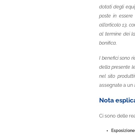
dotati degli equ
poste in essere 
all’articolo 13, 
al termine dei l
bonifica.
I benefici sono 
della presente le
nel sito produtt
assegnate a un ap
Nota esplic
Ci sono delle rea
Esposizione