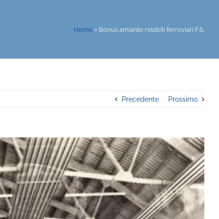
Home
»
Bonus amianto rotabili ferroviari F.S.
Precedente
Prossimo