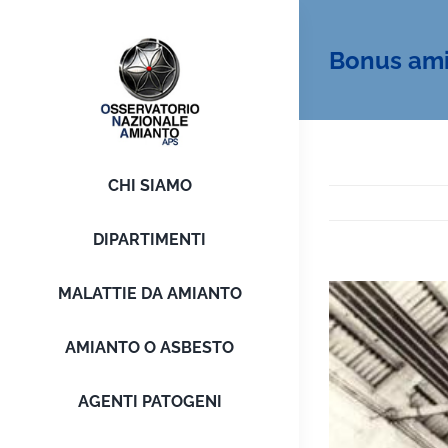
Salta
al
Bonus amia
contenuto
CHI SIAMO
DIPARTIMENTI
MALATTIE DA AMIANTO
Ingrandisci
immagine
AMIANTO O ASBESTO
AGENTI PATOGENI