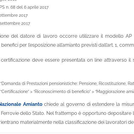
PS n. 68 del 6 aprile 2017
settembre 2017
 settembre 2017
ione del datore di lavoro occorre utilizzare il modello AP 1
benefici per l’esposizione all’amianto previsti dall’art. 1, com
ertificazione deve essere presentata on line attraverso il s
“Domanda di Prestazioni pensionistiche: Pensione, Ricostituzione, Ratei
 “Certificazione” > “Riconoscimento di beneficio” > “Maggiorazione am
Nazionale Amianto
chiede al governo di estendere la misura a 
e Ferrovie dello Stato. Nel frattempo è opportuno depositare
ientrano materialmente nella classificazione dei lavoratori del 