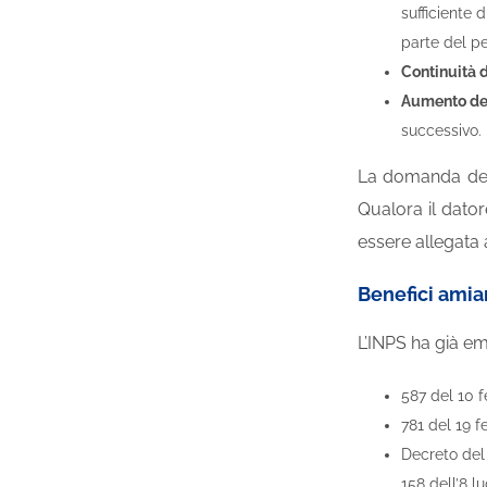
sufficiente 
parte del pe
Continuità d
Aumento del
successivo.
La domanda deve
Qualora il dator
essere allegata
Benefici amian
L’INPS ha già em
587 del 10 
781 del 19 f
Decreto del 
158 dell’8 l