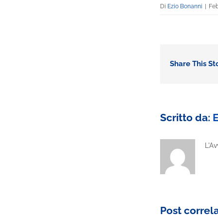
Di
Ezio Bonanni
|
Feb
Share This St
Scritto da:
E
L'Av
Post correla