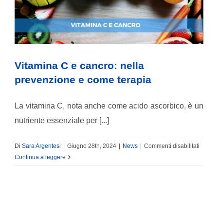
Vitamina C e cancro: nella
prevenzione e come terapia
La vitamina C, nota anche come acido ascorbico, è un
nutriente essenziale per [...]
su
Di
Sara Argentesi
|
Giugno 28th, 2024
|
News
|
Commenti disabilitati
Vitami
Continua a leggere
C
e
cancro
nella
preven