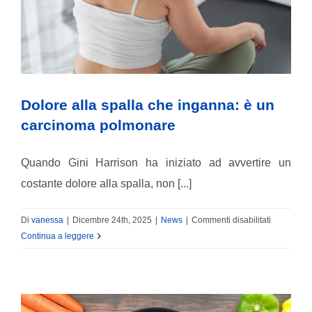
INVALIDITÀ CIVILE
LIBRI E PUBBLICAZIONI
Dolore alla spalla che inganna: è un
carcinoma polmonare
BLOG
Quando Gini Harrison ha iniziato ad avvertire un
costante dolore alla spalla, non [...]
su
Di
vanessa
|
Dicembre 24th, 2025
|
News
|
Commenti disabilitati
Dolore
Continua a leggere
alla
spalla
che
inganna: