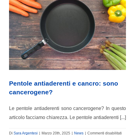
è
un
carcinoma
polmonare
Pentole antiaderenti e cancro: sono
cancerogene?
Le pentole antiaderenti sono cancerogene? In questo
articolo facciamo chiarezza. Le pentole antiaderenti [...]
su
Di
Sara Argentesi
|
Marzo 20th, 2025
|
News
|
Commenti disabilitati