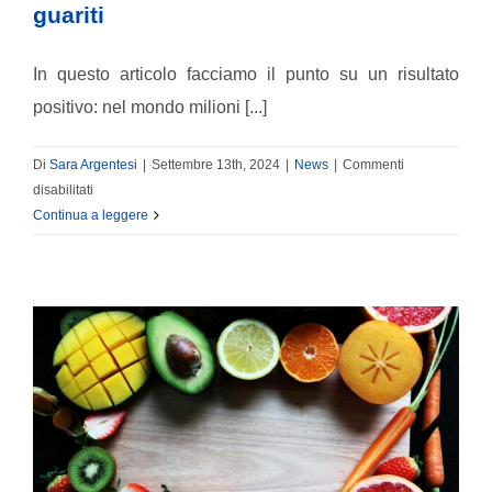
guariti
In questo articolo facciamo il punto su un risultato
positivo: nel mondo milioni [...]
Di
Sara Argentesi
|
Settembre 13th, 2024
|
News
|
Commenti
su
disabilitati
Milioni
Continua a leggere
di
persone
guarite
dal
cancro
nel
mondo
e
il
diritto
all’oblio