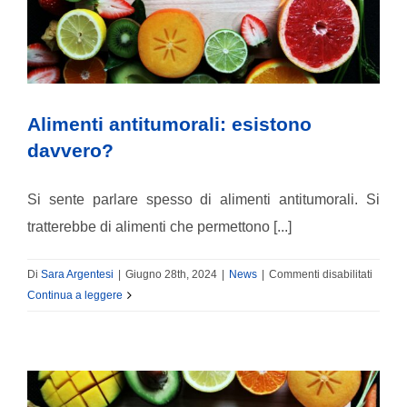
per
i
guariti
Alimenti antitumorali: esistono
davvero?
Si sente parlare spesso di alimenti antitumorali. Si
tratterebbe di alimenti che permettono [...]
su
Di
Sara Argentesi
|
Giugno 28th, 2024
|
News
|
Commenti disabilitati
Aliment
Continua a leggere
antitum
esisto
davver