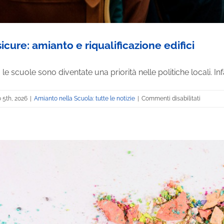
icure: amianto e riqualificazione edifici
 le scuole sono diventate una priorità nelle politiche locali. Infatti
su
 5th, 2026
|
Amianto nella Scuola: tutte le notizie
|
Commenti disabilitati
Scuole
più
sicure:
amianto
e
riqualifi
edifici