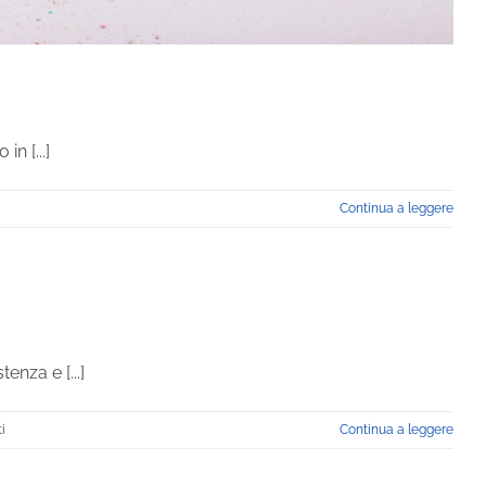
n [...]
Continua a leggere
nto
a
ini
enza e [...]
su
i
Continua a leggere
Amianto
nelle