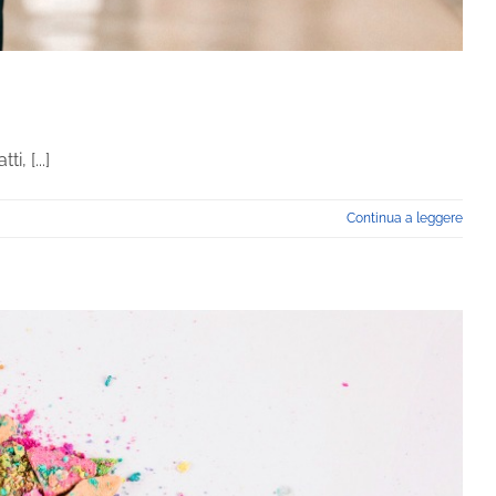
, [...]
Continua a leggere
cazione