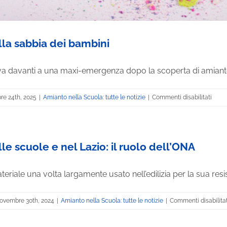
la sabbia dei bambini
rova davanti a una maxi-emergenza dopo la scoperta di amianto i
su
e 24th, 2025
|
Amianto nella Scuola: tutte le notizie
|
Commenti disabilitati
Amia
nella
sabbi
dei
e scuole e nel Lazio: il ruolo dell’ONA
bamb
eriale una volta largamente usato nell’edilizia per la sua resist
ovembre 30th, 2024
|
Amianto nella Scuola: tutte le notizie
|
Commenti disabilitat