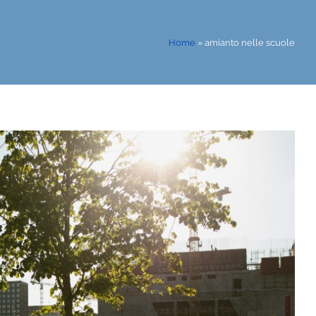
Home
»
amianto nelle scuole