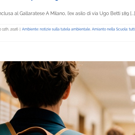
usa al Gallaratese A Milano, l’ex asilo di via Ugo Betti 189 [...
 11th, 2026
|
Ambiente: notizie sulla tutela ambientale
,
Amianto nella Scuola: tutt