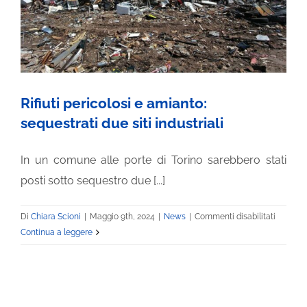
INVALIDITÀ CIVILE
LIBRI E PUBBLICAZIONI
Rifiuti pericolosi e amianto:
sequestrati due siti industriali
BLOG
In un comune alle porte di Torino sarebbero stati
posti sotto sequestro due [...]
su
Di
Chiara Scioni
|
Maggio 9th, 2024
|
News
|
Commenti disabilitati
Rifiuti
Continua a leggere
pericolo
e
amianto
sequestr