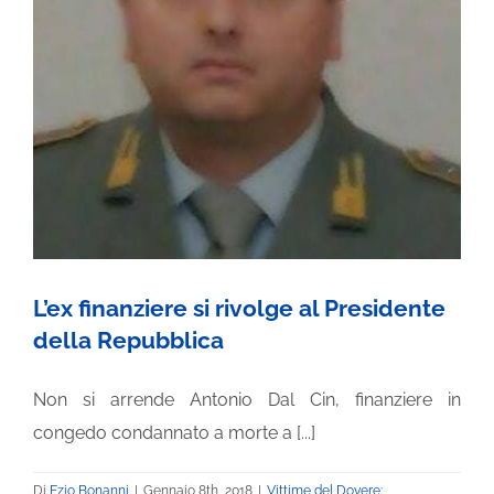
INVALIDITÀ CIVILE
LIBRI E PUBBLICAZIONI
BLOG
L’ex finanziere si rivolge al Presidente
della Repubblica
Non si arrende Antonio Dal Cin, finanziere in
congedo condannato a morte a [...]
Di
Ezio Bonanni
|
Gennaio 8th, 2018
|
Vittime del Dovere: