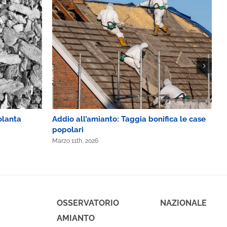
olanta
Addio all’amianto: Taggia bonifica le case
C
popolari
d
Marzo 11th, 2026
M
OSSERVATORIO NAZIONALE
AMIANTO