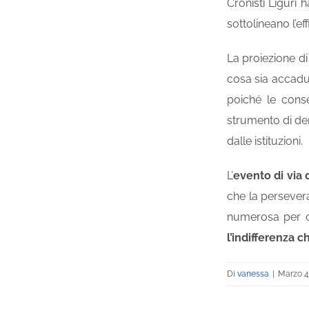
Cronisti Liguri 
sottolineano l’ef
La proiezione d
cosa sia accadut
poiché le cons
strumento di den
dalle istituzioni.
L’
evento di via
che la perseveran
numerosa per o
l’indifferenza 
Di
vanessa
|
Marzo 4