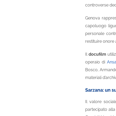
controverse deci
Genova rapprese
capoluogo ligur
personale contro
restituire onore
Il
docufilm
utili
operaio di
Ansa
Bosco, Armando 
materiali d’arch
Sarzana: un su
Il valore socia
partecipato alla