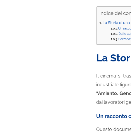
Indice dei co
La Storia di una
Un racco
Dalle aul
Sarzana:
La Stor
Il cinema si tr
industriale ligur
“Amianto. Genov
dai lavoratori ge
Un racconto c
Questo document