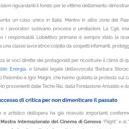
sioni riguardanti il fondo per le vittime dell’amianto dimostra
nta un caso unico in Italia. Mentre in altre zone del Pa
e i lavoratori subivano processi e umiliazioni. La Cgil, i
 i responsabili. L’obiettivo primario è sempre stato la ricer
 a una classe lavoratrice colpita da sospetti infamanti, proteg
zza le voci dirette dei protagonisti per ricostruire il clima di q
ldo Energia
, e l’analisi legale dell’avvocata Barbara Sto
Palombo e Igor Magni, che hanno guidato la protesta sul ca
ivio provenienti dalle Teche Rai, dalla Fondazione Ansaldo e da 
ccesso di critica per non dimenticare il passato
le e artistico dell’opera ha già ricevuto importanti conferm
Mostra Internazionale del Cinema di Genova
“Flight” e al 