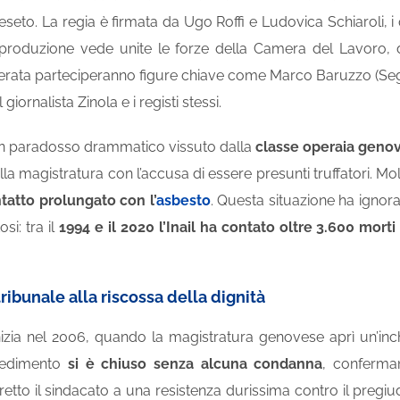
eseto. La regia è firmata da Ugo Roffi e Ludovica Schiaroli,
roduzione vede unite le forze della Camera del Lavoro, del
 serata parteciperanno figure chiave come Marco Baruzzo (Seg
l giornalista Zinola e i registi stessi.
 un paradosso drammatico vissuto dalla
classe operaia geno
ella magistratura con l’accusa di essere presunti truffatori. M
tatto prolungato con l’
asbesto
. Questa situazione ha ignorat
si: tra il
1994 e il 2020 l’Inail ha contato oltre 3.600 morti 
tribunale alla riscossa della dignità
nizia nel 2006, quando la magistratura genovese aprì un’inc
ocedimento
si è chiuso senza alcuna condanna
, conferman
etto il sindacato a una resistenza durissima contro il pregiudiz