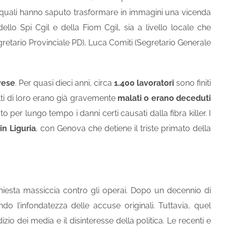
 i quali hanno saputo trasformare in immagini una vicenda
lo Spi Cgil e della Fiom Cgil, sia a livello locale che
retario Provinciale PD), Luca Comiti (Segretario Generale
vese
. Per quasi dieci anni, circa
1.400 lavoratori
sono finiti
olti di loro erano già gravemente
malati o erano deceduti
o per lungo tempo i danni certi causati dalla fibra killer. I
in Liguria
, con Genova che detiene il triste primato della
hiesta massiccia contro gli operai. Dopo un decennio di
do l’infondatezza delle accuse originali. Tuttavia, quel
io dei media e il disinteresse della politica. Le recenti e