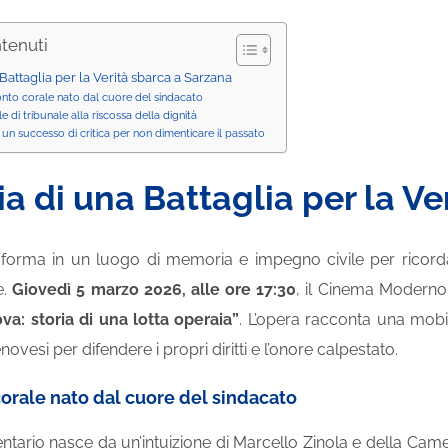
ntenuti
 Battaglia per la Verità sbarca a Sarzana
nto corale nato dal cuore del sindacato
e di tribunale alla riscossa della dignità
 un successo di critica per non dimenticare il passato
ia di una Battaglia per la V
asforma in un luogo di memoria e impegno civile per ricord
e.
Giovedì 5 marzo 2026, alle ore 17:30
, il Cinema Moderno 
a: storia di una lotta operaia”
. L’opera racconta una mobil
novesi per difendere i propri diritti e l’onore calpestato.
orale nato dal cuore del sindacato
ario nasce da un’intuizione di Marcello Zinola e della Came