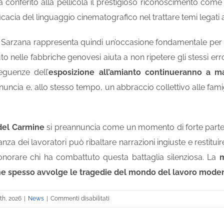
ha conferito alla pellicola il prestigioso riconoscimento co
ficacia del linguaggio cinematografico nel trattare temi legati 
i Sarzana rappresenta quindi un’occasione fondamentale per 
o nelle fabbriche genovesi aiuta a non ripetere gli stessi error
eguenze dell’
esposizione all’amianto continueranno a ma
uncia e, allo stesso tempo, un abbraccio collettivo alle famig
 del Carmine
si preannuncia come un momento di forte parteci
za dei lavoratori può ribaltare narrazioni ingiuste e restituire
norare chi ha combattuto questa battaglia silenziosa. La
m
che spesso avvolge le tragedie del mondo del lavoro mode
su
th, 2026
|
News
|
Commenti disabilitati
Amianto
a