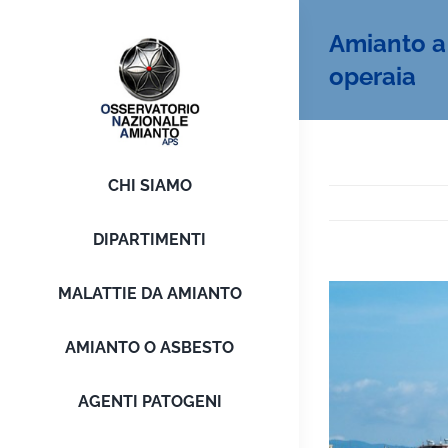
Salta
Amianto a 
al
contenuto
operaia
CHI SIAMO
DIPARTIMENTI
MALATTIE DA AMIANTO
Ingrandisci
immagine
AMIANTO O ASBESTO
AGENTI PATOGENI