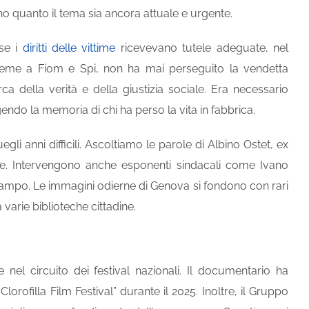
no quanto il tema sia ancora attuale e urgente.
ese i
diritti delle vittime
ricevevano tutele adeguate, nel
nsieme a Fiom e Spi, non ha mai perseguito la vendetta
ca della verità e della giustizia sociale. Era necessario
gendo la memoria di chi ha perso la vita in fabbrica.
uegli anni difficili. Ascoltiamo le parole di Albino Ostet, ex
race. Intervengono anche esponenti sindacali come Ivano
mpo. Le immagini odierne di Genova si fondono con rari
varie biblioteche cittadine.
e nel circuito dei festival nazionali. Il documentario ha
“Clorofilla Film Festival” durante il 2025. Inoltre, il Gruppo