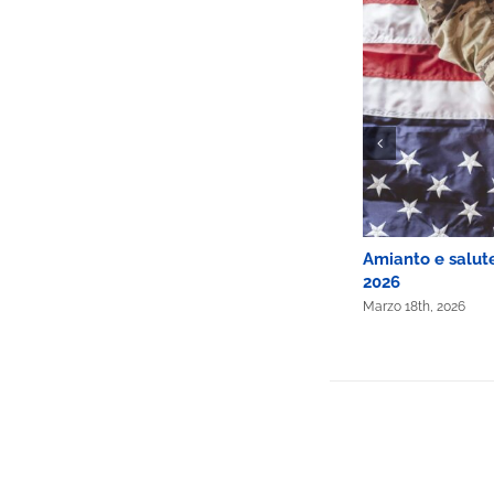
Caluso, addio sospeso: si indaga per
Amianto e salute:
sospetto amianto
2026
arzo 5th, 2026
Marzo 18th, 2026