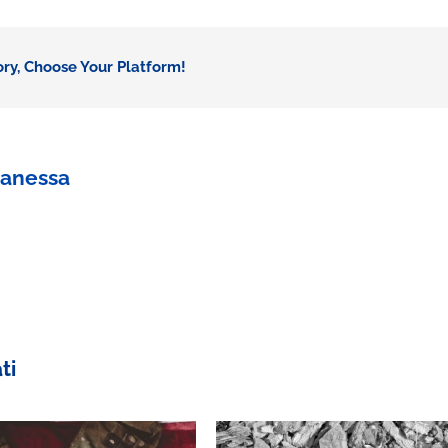
Genova:
a
Sarzana
ory, Choose Your Platform!
il
film
sulla
lotta
anessa
operaia
ti