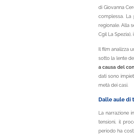
di Giovanna Cer
complessa. La p
regionale. Alla
Cgil La Spezia), i
Il film analizza
sotto la lente d
a causa del con
dati sono impieto
metà dei casi.
Dalle aule di 
La narrazione i
tensioni, il pr
periodo ha costr